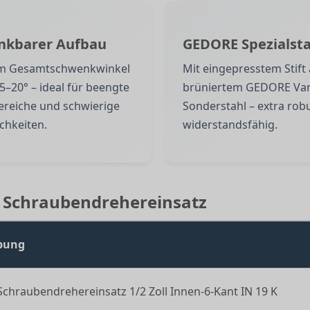
nkbarer Aufbau
GEDORE Spezialsta
em Gesamtschwenkwinkel
Mit eingepresstem Stift
15–20° – ideal für beengte
brüniertem GEDORE Va
ereiche und schwierige
Sonderstahl – extra rob
chkeiten.
widerstandsfähig.
K Schraubendrehereinsatz
bung
hraubendrehereinsatz 1/2 Zoll Innen-6-Kant IN 19 K