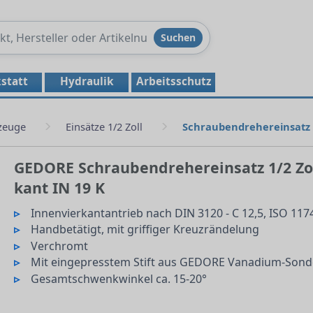
Produkte
Suchen
durchsuchen
statt
Hydraulik
Arbeitsschutz
zeuge
Einsätze 1/2 Zoll
Schraubendrehereinsatz 1
GEDORE Schraubendrehereinsatz 1/2 Zol
kant IN 19 K
Innenvierkantantrieb nach DIN 3120 - C 12,5, ISO 1174
Handbetätigt, mit griffiger Kreuzrändelung
Verchromt
Mit eingepresstem Stift aus GEDORE Vanadium-Sonde
Gesamtschwenkwinkel ca. 15-20°