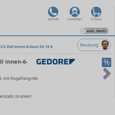
Kontakt
Anmelden
0 Stück
exkl. MwSt
Beratung
/2 Zoll innen-6-kant IN 19 K
%
l innen-6-
, mit Kugelfangrille
Ne
rstahl, brüniert