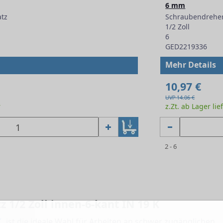
6 mm
tz
Schraubendreher
1/2 Zoll
6
GED2219336
Mehr Details
10,97 €
UVP 14.06 €
r
z.Zt. ab Lager lie
2 - 6
1/2 Zoll innen-6-kant IN 19 K
K
ist die ideale Wahl für Arbeiten an schwer zugänglichen