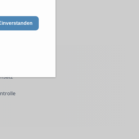
Einverstanden
 zu
insatz
ntrolle