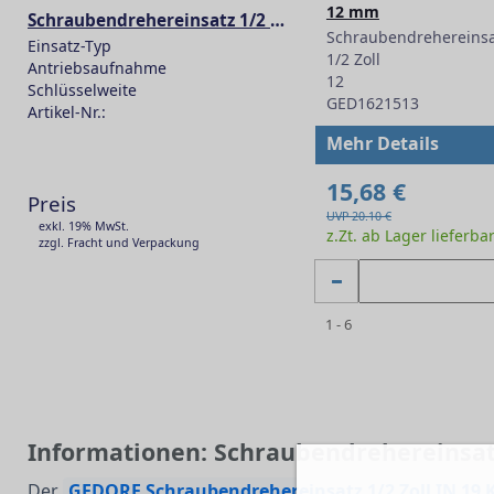
12 mm
Schraubendrehereinsatz 1/2 Zoll innen-6-kant IN 19 K
Schraubendrehereinsa
Einsatz-Typ
1/2 Zoll
Antriebsaufnahme
12
Schlüsselweite
GED1621513
Artikel-Nr.:
-
Mehr Details
15,68 €
Preis
UVP 20.10 €
exkl. 19% MwSt.
z.Zt. ab Lager lieferba
zzgl. Fracht und Verpackung
1 - 6
Informationen: Schraubendrehereinsatz 
Der
GEDORE Schraubendrehereinsatz 1/2 Zoll IN 19 