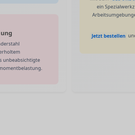
ein Spezialwerk
Arbeitsumgebungen
gung
Jetzt bestellen
und
derstahl
derholtem
s unbeabsichtigte
ehmomentbelastung.