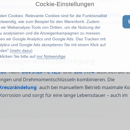
Cockie-Einstellungen
winkel von ca. 15–20°
bietet er die nötige
ffektiv zu arbeiten. Die Kombination aus
brüniertem
en Cookies. Relevante Cookies sind für die Funktionalität
notwendig, wie zum Beispiel für den Warenkorb. Zudem
beitung und langlebiger Verchromung macht diesen Einsatz
wir Webanalyse-Tools von Dritten, um die Nutzung der
 und Instandhaltung.
u analysieren und die Anzeigenkampagnen zu messen.
zen wir Google Analytics und Google Ads. Das Tracken mit
lytics und Google Ads akzeptieren Sie mit einem Klick auf
den".(
mehr dazu
)
licken Sie bitte auf
nur Notwendige
rlässiger Kraftübertragung
ebs
nach
DIN 3120 – C 12,5
und
ISO 1174
lässt sich der E
erungen und Drehmomentschlüsseln kombinieren. Die
Kreuzrändelung
auch bei manuellem Betrieb maximale Ko
Korrosion und sorgt für eine lange Lebensdauer – auch im