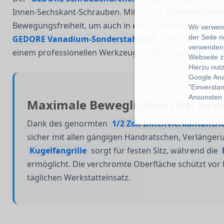
Innen-Sechskant-Schrauben. Mit einem
Gesamtschwenk
Bewegungsfreiheit, um auch in engen Zwischenräumen e
Wir verwend
der Seite 
GEDORE Vanadium-Sonderstahlstift
, präziser Verar
verwenden 
einem professionellen Werkzeug für Montage, Wartung
Webseite z
Hierzu nut
Google Ana
"Einverstan
Ansonsten k
Maximale Beweglichkeit bei zuve
Dank des genormten
1/2 Zoll Innenvierkantantri
sicher mit allen gängigen Handratschen, Verläng
Kugelfangrille
sorgt für festen Sitz, während die
ermöglicht. Die verchromte Oberfläche schützt vor 
täglichen Werkstatteinsatz.