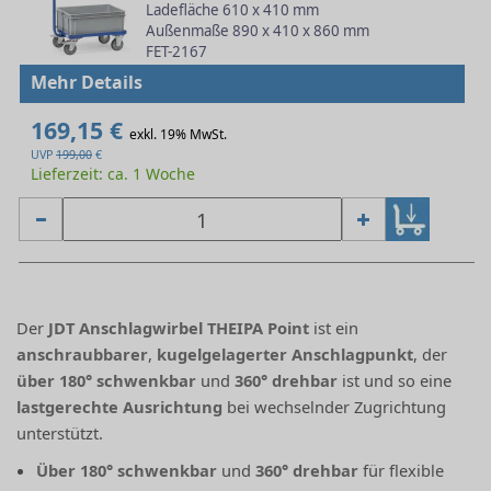
Ladefläche 610 x 410 mm
Außenmaße 890 x 410 x 860 mm
FET-2167
Mehr Details
169,15 €
exkl. 19% MwSt.
UVP
199,00
€
Lieferzeit: ca. 1 Woche
Der
JDT Anschlagwirbel THEIPA Point
ist ein
anschraubbarer
,
kugelgelagerter Anschlagpunkt
, der
über 180° schwenkbar
und
360° drehbar
ist und so eine
lastgerechte Ausrichtung
bei wechselnder Zugrichtung
unterstützt.
Über 180° schwenkbar
und
360° drehbar
für flexible