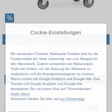
%
fetra Griffroller
Cockie-Einstellungen
→
6 Artikel
Griffroller
Griffroller 1158 - Holzboden
Wir verwenden Cookies. Relevante Cookies sind für die
Tragkraft 200 kg
Funktionalität der Seite notwendig, wie zum Beispiel für
Ladefläche 600 x 450 mm
den Warenkorb. Zudem verwenden wir Webanalyse-
Außenmaße 860 x 450 x 860 mm
Tools von Dritten, um die Nutzung der Webseite zu
FET-1158
analysieren und die Anzeigenkampagnen zu messen.
Mehr Details
Hierzu nutzen wir Google Analytics und Google Ads. Das
Tracken mit Google Analytics und Google Ads
120,70 €
akzeptieren Sie mit einem Klick auf "Einverstanden".
exkl. 19% MwSt.
(
mehr dazu
)
UVP
142,00
€
Ansonsten klicken Sie bitte auf
nur Notwendige
Lieferzeit: ca. 1 Woche