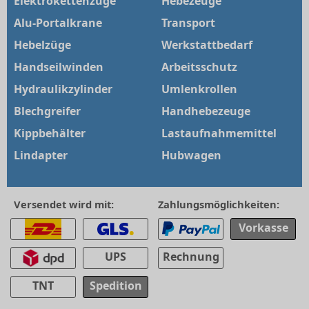
Elektrokettenzüge
Hebezeuge
Alu-Portalkrane
Transport
Hebelzüge
Werkstattbedarf
Handseilwinden
Arbeitsschutz
Hydraulikzylinder
Umlenkrollen
Blechgreifer
Handhebezeuge
Kippbehälter
Lastaufnahmemittel
Lindapter
Hubwagen
Versendet wird mit:
Zahlungsmöglichkeiten:
Vorkasse
UPS
Rechnung
TNT
Spedition