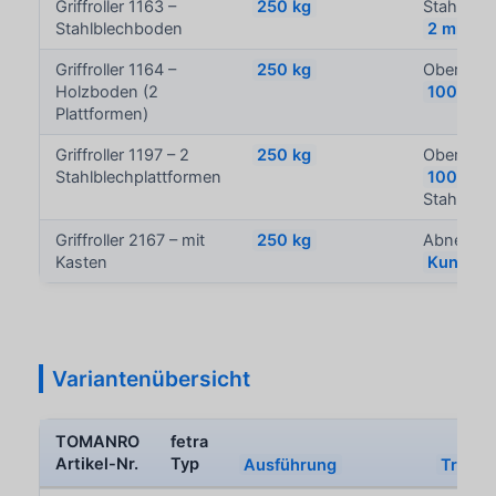
Griffroller 1163 –
250 kg
Stahlblec
Stahlblechboden
2 mm
Griffroller 1164 –
250 kg
Obere Lad
Holzboden (2
100 kg
Plattformen)
Griffroller 1197 – 2
250 kg
Obere Lad
Stahlblechplattformen
100 kg
;
Stahlble
Griffroller 2167 – mit
250 kg
Abnehmb
Kasten
Kunststo
Variantenübersicht
TOMANRO
fetra
Artikel-Nr.
Typ
Ausführung
Tragkr