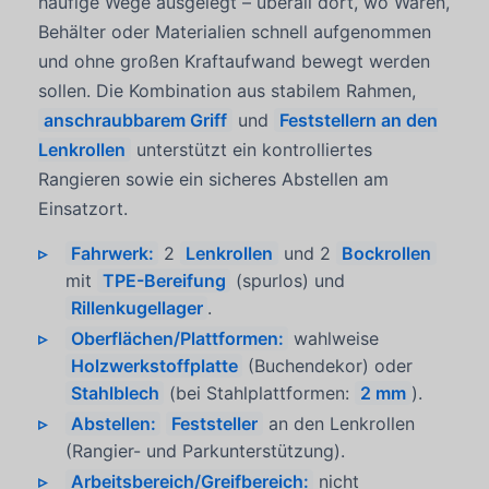
häufige Wege ausgelegt – überall dort, wo Waren,
Behälter oder Materialien schnell aufgenommen
und ohne großen Kraftaufwand bewegt werden
sollen. Die Kombination aus stabilem Rahmen,
anschraubbarem Griff
und
Feststellern an den
Lenkrollen
unterstützt ein kontrolliertes
Rangieren sowie ein sicheres Abstellen am
Einsatzort.
Fahrwerk:
2
Lenkrollen
und 2
Bockrollen
mit
TPE-Bereifung
(spurlos) und
Rillenkugellager
.
Oberflächen/Plattformen:
wahlweise
Holzwerkstoffplatte
(Buchendekor) oder
Stahlblech
(bei Stahlplattformen:
2 mm
).
Abstellen:
Feststeller
an den Lenkrollen
(Rangier- und Parkunterstützung).
Arbeitsbereich/Greifbereich:
nicht