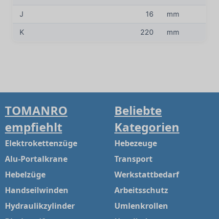
J
16
mm
K
220
mm
TOMANRO
Beliebte
empfiehlt
Kategorien
Elektrokettenzüge
Hebezeuge
Alu-Portalkrane
Transport
Hebelzüge
Werkstattbedarf
Handseilwinden
Arbeitsschutz
Hydraulikzylinder
Umlenkrollen