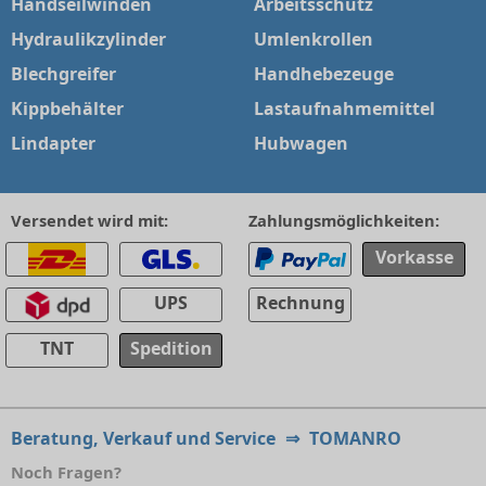
Handseilwinden
Arbeitsschutz
Hydraulikzylinder
Umlenkrollen
Blechgreifer
Handhebezeuge
Kippbehälter
Lastaufnahmemittel
Lindapter
Hubwagen
Versendet wird mit:
Zahlungsmöglichkeiten:
Vorkasse
UPS
Rechnung
TNT
Spedition
Beratung, Verkauf und Service
⇒
TOMANRO
Noch Fragen?