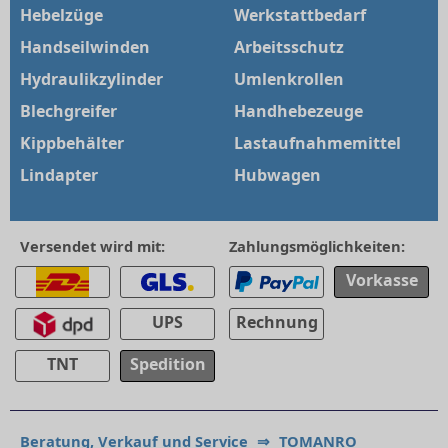
Hebelzüge
Werkstattbedarf
Handseilwinden
Arbeitsschutz
Hydraulikzylinder
Umlenkrollen
Blechgreifer
Handhebezeuge
Kippbehälter
Lastaufnahmemittel
Lindapter
Hubwagen
Versendet wird mit:
Zahlungsmöglichkeiten:
Vorkasse
UPS
Rechnung
TNT
Spedition
Beratung, Verkauf und Service
⇒
TOMANRO