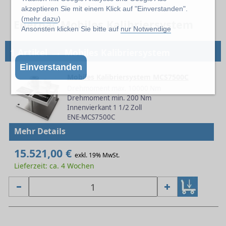
akzeptieren Sie mit einem Klick auf "Einverstanden".
(
mehr dazu
)
Enerpac Mobiles Kalibriersystem
Ansonsten klicken Sie bitte auf
nur Notwendige
→
1 Artikel
Mobiles Kalibriersystem
Einverstanden
Mobiles Kalibriersystem MCS7500C
Drehmoment max. 10000 Nm
Drehmoment min. 200 Nm
Innenvierkant 1 1/2 Zoll
ENE-MCS7500C
Mehr Details
15.521,00 €
exkl. 19% MwSt.
Lieferzeit: ca. 4 Wochen