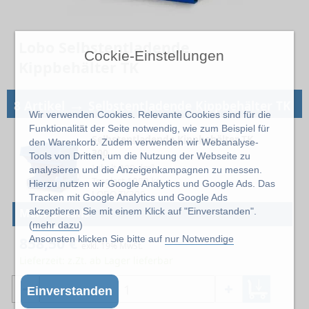
Lobo Selbstentladende
Cockie-Einstellungen
Kippbehälter TK
→
8 Artikel
Selbstentladende Kippbehälter TK
Wir verwenden Cookies. Relevante Cookies sind für die
Funktionalität der Seite notwendig, wie zum Beispiel für
Selbstentladende Kippbehälter TK
den Warenkorb. Zudem verwenden wir Webanalyse-
300
Tools von Dritten, um die Nutzung der Webseite zu
Inhalt 300 dm³
analysieren und die Anzeigenkampagnen zu messen.
Traglast 1000 kg
Hierzu nutzen wir Google Analytics und Google Ads. Das
LOBO-TK300
Tracken mit Google Analytics und Google Ads
akzeptieren Sie mit einem Klick auf "Einverstanden".
Mehr Details
(
mehr dazu
)
Ansonsten klicken Sie bitte auf
nur Notwendige
858,50 €
exkl. 19% MwSt.
Lieferzeit: z.Zt. ab Lager lieferbar
Einverstanden