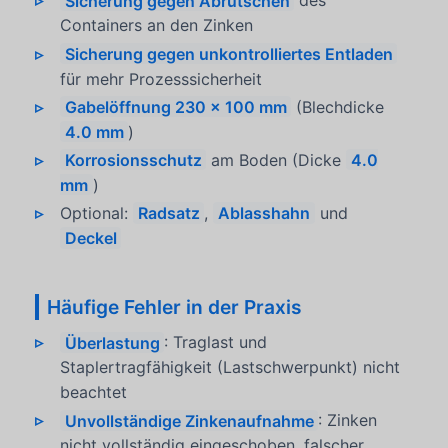
Sicherung gegen Abrutschen
des
Containers an den Zinken
Sicherung gegen unkontrolliertes Entladen
für mehr Prozesssicherheit
Gabelöffnung 230 x 100 mm
(Blechdicke
4.0 mm
)
Korrosionsschutz
am Boden (Dicke
4.0
mm
)
Optional:
Radsatz
,
Ablasshahn
und
Deckel
Häufige Fehler in der Praxis
Überlastung
: Traglast und
Staplertragfähigkeit (Lastschwerpunkt) nicht
beachtet
Unvollständige Zinkenaufnahme
: Zinken
nicht vollständig eingeschoben, falscher