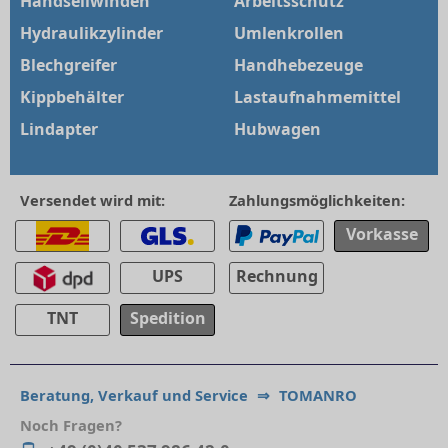
Handseilwinden
Arbeitsschutz
Hydraulikzylinder
Umlenkrollen
Blechgreifer
Handhebezeuge
Kippbehälter
Lastaufnahmemittel
Lindapter
Hubwagen
Versendet wird mit:
Zahlungsmöglichkeiten:
Vorkasse
UPS
Rechnung
TNT
Spedition
Beratung, Verkauf und Service
⇒
TOMANRO
Noch Fragen?