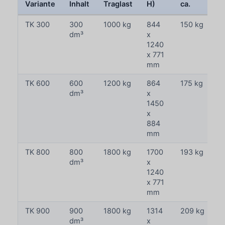
Variante
Inhalt
Traglast
H)
ca.
TK 300
300
1000 kg
844
150 kg
dm³
x
1240
x 771
mm
TK 600
600
1200 kg
864
175 kg
dm³
x
1450
x
884
mm
TK 800
800
1800 kg
1700
193 kg
dm³
x
1240
x 771
mm
TK 900
900
1800 kg
1314
209 kg
dm³
x