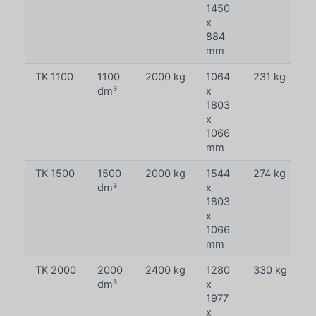
1450
x
884
mm
TK 1100
1100
2000 kg
1064
231 kg
dm³
x
1803
x
1066
mm
TK 1500
1500
2000 kg
1544
274 kg
dm³
x
1803
x
1066
mm
TK 2000
2000
2400 kg
1280
330 kg
dm³
x
1977
x