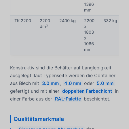
1396
mm
TK 2200
2200
2400 kg
2200
332 kg
dm³
x
1803
x
1066
mm
Konstruktiv sind die Behälter auf Langlebigkeit
ausgelegt: laut Typenseite werden die Container
aus Blech mit
3.0 mm
,
4.0 mm
oder
5.0 mm
gefertigt und mit einer
doppelten Farbschicht
in
einer Farbe aus der
RAL-Palette
beschichtet.
Qualitätsmerkmale