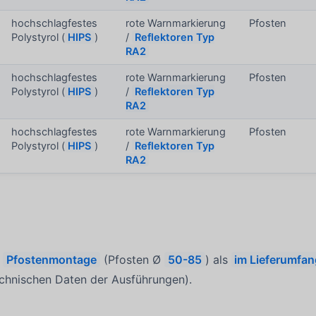
hochschlagfestes
rote Warnmarkierung
Pfosten
Polystyrol (
HIPS
)
/
Reflektoren Typ
RA2
hochschlagfestes
rote Warnmarkierung
Pfosten
Polystyrol (
HIPS
)
/
Reflektoren Typ
RA2
hochschlagfestes
rote Warnmarkierung
Pfosten
Polystyrol (
HIPS
)
/
Reflektoren Typ
RA2
e
Pfostenmontage
(Pfosten Ø
50-85
) als
im Lieferumfa
chnischen Daten der Ausführungen).