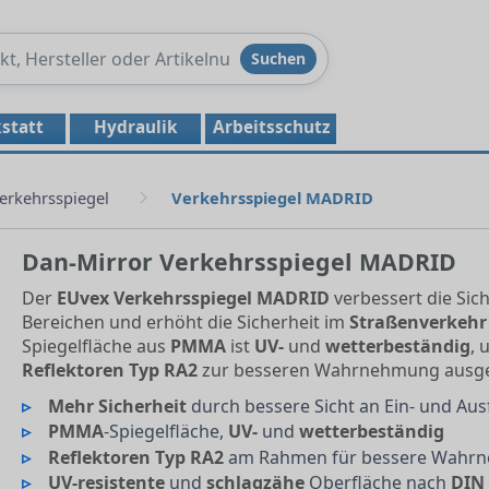
Produkte
Suchen
durchsuchen
statt
Hydraulik
Arbeitsschutz
erkehrsspiegel
Verkehrsspiegel MADRID
Dan-Mirror Verkehrsspiegel MADRID
Der
EUvex Verkehrsspiegel MADRID
verbessert die Sich
Bereichen und erhöht die Sicherheit im
Straßenverkehr
Spiegelfläche aus
PMMA
ist
UV-
und
wetterbeständig
, 
Reflektoren Typ RA2
zur besseren Wahrnehmung ausges
Mehr Sicherheit
durch bessere Sicht an Ein- und Au
PMMA
-Spiegelfläche,
UV-
und
wetterbeständig
Reflektoren Typ RA2
am Rahmen für bessere Wahr
UV-resistente
und
schlagzähe
Oberfläche nach
DIN 