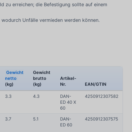
d zu erreichen; die Befestigung sollte auf einem
it, wodurch Unfälle vermieden werden können.
Gewicht
Gewicht
netto
brutto
Artikel-
(kg)
(kg)
Nr.
EAN/GTIN
3.3
4.3
DAN-
4250912307582
ED 40 X
60
3.7
5.1
DAN-
4250912307575
ED 60