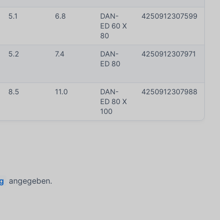
5.1
6.8
DAN-
4250912307599
ED 60 X
80
5.2
7.4
DAN-
4250912307971
ED 80
8.5
11.0
DAN-
4250912307988
ED 80 X
100
ng
angegeben.