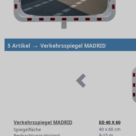
→
5 Artikel
Verkehrsspiegel MADRID
Verkehrsspiegel MADRID
ED 40 X 60
40 x 60 cm
Spiegelfläche
9-15 m
Beobachtungsabstand