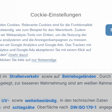
Cockie-Einstellungen
en Cookies. Relevante Cookies sind für die Funktionalität
notwendig, wie zum Beispiel für den Warenkorb. Zudem
wir Webanalyse-Tools von Dritten, um die Nutzung der
u analysieren und die Anzeigenkampagnen zu messen.
zen wir Google Analytics und Google Ads. Das Tracken mit
egel MADRID
lytics und Google Ads akzeptieren Sie mit einem Klick auf
den".(
mehr dazu
)
licken Sie bitte auf
nur Notwendige
sserung der Sicht in unübersichtlichen Verkehrsbereichen 
it im
Straßenverkehr
sowie auf
Betriebsgeländen
. Durch
ausgelegt; zur besseren Wahrnehmung sind am weißen Rahme
t
UV-
sowie
wetterbeständig
. In den technischen Daten
e
und
schlagzähe
Oberfläche nach
DIN ISO 179-1
angege