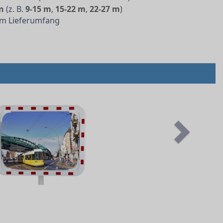
n
(z. B.
9-15 m
,
15-22 m
,
22-27 m
)
 im Lieferumfang