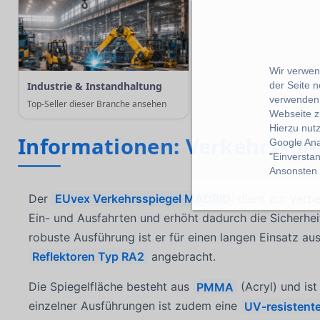
Wir verwend
der Seite 
Industrie & Instandhaltung
verwenden 
Top-Seller dieser Branche ansehen
Webseite z
Hierzu nut
Informationen: Verkehrsspi
Google Ana
"Einverstan
Ansonsten k
Der
EUvex Verkehrsspiegel MADRID
dient zur Verbe
Ein- und Ausfahrten und erhöht dadurch die Sicherhe
robuste Ausführung ist er für einen langen Einsatz 
Reflektoren Typ RA2
angebracht.
Die Spiegelfläche besteht aus
PMMA
(Acryl) und is
einzelner Ausführungen ist zudem eine
UV-resistent