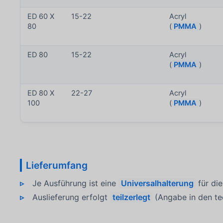
ED 60 X
15-22
Acryl
80
(
PMMA
)
ED 80
15-22
Acryl
(
PMMA
)
ED 80 X
22-27
Acryl
100
(
PMMA
)
Lieferumfang
Je Ausführung ist eine
Universalhalterung
für di
Auslieferung erfolgt
teilzerlegt
(Angabe in den te