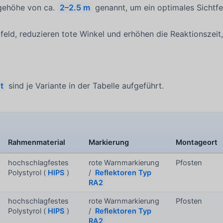
agehöhe von ca.
2–2.5 m
genannt, um ein optimales Sichtfel
tfeld, reduzieren tote Winkel und erhöhen die Reaktionsze
t
sind je Variante in der Tabelle aufgeführt.
Rahmenmaterial
Markierung
Montageort
hochschlagfestes
rote Warnmarkierung
Pfosten
Polystyrol (
HIPS
)
/
Reflektoren Typ
RA2
hochschlagfestes
rote Warnmarkierung
Pfosten
Polystyrol (
HIPS
)
/
Reflektoren Typ
RA2