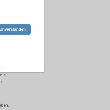
Einverstanden
wie
 die
n
ben.