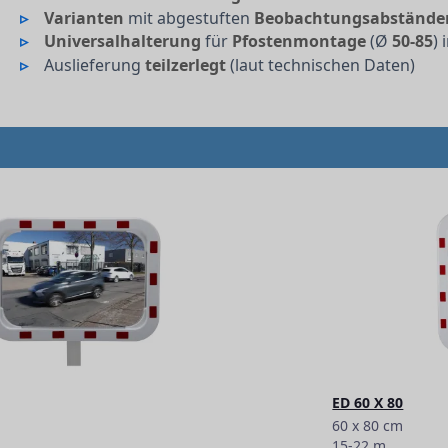
Varianten
mit abgestuften
Beobachtungsabstände
Universalhalterung
für
Pfostenmontage
(Ø
50-85
)
Auslieferung
teilzerlegt
(laut technischen Daten)
ED 60 X 80
60 x 80 cm
15-22 m