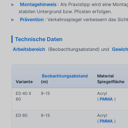
Montagehinweis
: Als Praxistipp wird eine Mont
stabilen Untergrund bzw. Pfosten erfolgen.
Prävention
: Verkehrsspiegel verbessern das Sich
Technische Daten
Arbeitsbereich
(Beobachtungsabstand) und
Gewich
Beobachtungsabstand
Material
Variante
(m)
Spiegelfläche
ED 40 X
9-15
Acryl
60
(
PMMA
)
ED 60
9-15
Acryl
(
PMMA
)