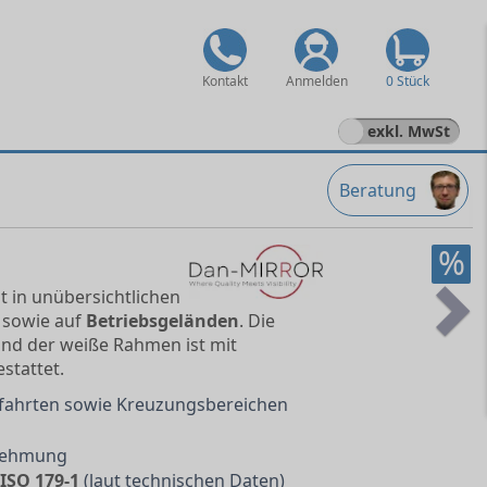
Kontakt
Anmelden
0 Stück
exkl. MwSt
Beratung
%
t in unübersichtlichen
sowie auf
Betriebsgeländen
. Die
Ne
und der weiße Rahmen ist mit
tattet.
sfahrten sowie Kreuzungsbereichen
nehmung
ISO 179-1
(laut technischen Daten)