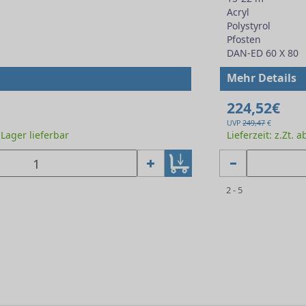
Acryl
Polystyrol
Pfosten
DAN-ED 60 X 80
Mehr Details
224,52€
UVP
249,47
€
b Lager lieferbar
Lieferzeit: z.Zt. 
2 - 5