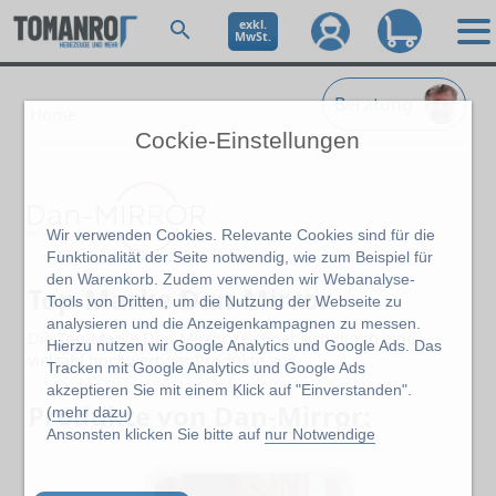
exkl.
MwSt.
Beratung
Home
Cockie-Einstellungen
Wir verwenden Cookies. Relevante Cookies sind für die
Funktionalität der Seite notwendig, wie zum Beispiel für
den Warenkorb. Zudem verwenden wir Webanalyse-
Top-Marke Dan-Mirror
Tools von Dritten, um die Nutzung der Webseite zu
analysieren und die Anzeigenkampagnen zu messen.
Die Top-Marke Dan-Mirror zeichnet sich durch eine
Hierzu nutzen wir Google Analytics und Google Ads. Das
vielzahl hochwertiger Produkte aus.
Tracken mit Google Analytics und Google Ads
akzeptieren Sie mit einem Klick auf "Einverstanden".
Produkte von Dan-Mirror:
(
mehr dazu
)
Ansonsten klicken Sie bitte auf
nur Notwendige