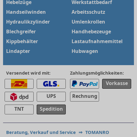
Hebelzüge
Werkstattbedarf
Handseilwinden
Arbeitsschutz
Hydraulikzylinder
Umlenkrollen
Blechgreifer
Handhebezeuge
Kippbehälter
Lastaufnahmemittel
Lindapter
Hubwagen
Versendet wird mit:
Zahlungsmöglichkeiten:
Vorkasse
UPS
Rechnung
TNT
Spedition
Beratung, Verkauf und Service
⇒
TOMANRO