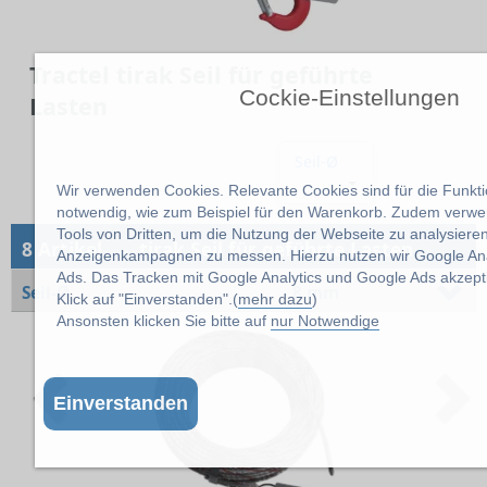
Tractel tirak Seil für geführte
Cockie-Einstellungen
Lasten
Seil-Ø
Wir verwenden Cookies. Relevante Cookies sind für die Funktio
notwendig, wie zum Beispiel für den Warenkorb. Zudem verw
Tools von Dritten, um die Nutzung der Webseite zu analysiere
→
8 Artikel
tirak Seil für geführte Lasten
Anzeigenkampagnen zu messen. Hierzu nutzen wir Google Ana
Ads. Das Tracken mit Google Analytics und Google Ads akzept
Seil-Ø
8 mm
Klick auf "Einverstanden".(
mehr dazu
)
Ansonsten klicken Sie bitte auf
nur Notwendige
Previous
N
Einverstanden