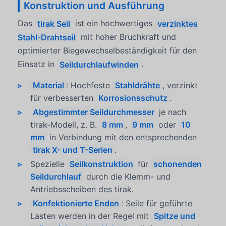
Konstruktion und Ausführung
Das
tirak Seil
ist ein hochwertiges
verzinktes
Stahl-Drahtseil
mit hoher Bruchkraft und
optimierter Biegewechselbeständigkeit für den
Einsatz in
Seildurchlaufwinden
.
Material
: Hochfeste
Stahldrähte
, verzinkt
für verbesserten
Korrosionsschutz
.
Abgestimmter Seildurchmesser
je nach
tirak-Modell, z. B.
8 mm
,
9 mm
oder
10
mm
in Verbindung mit den entsprechenden
tirak X- und T-Serien
.
Spezielle
Seilkonstruktion
für
schonenden
Seildurchlauf
durch die Klemm- und
Antriebsscheiben des tirak.
Konfektionierte Enden
: Seile für geführte
Lasten werden in der Regel mit
Spitze und