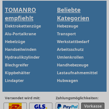
TOMANRO
Beliebte
empfiehlt
Kategorien
Elektrokettenzüge
Hebezeuge
Alu-Portalkrane
Transport
Hebelzüge
Werkstattbedarf
Handseilwinden
Arbeitsschutz
Hydraulikzylinder
Umlenkrollen
Blechgreifer
Handhebezeuge
Kippbehälter
Lastaufnahmemittel
Lindapter
Hubwagen
Versendet wird mit:
Zahlungsmöglichkeiten:
Vorkasse