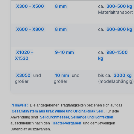
X300 – X500
8 mm
ca.
300–500 kg
Materialtransport
X600 – X800
8 mm
ca.
600–800 kg
X1020 –
9–10 mm
ca.
980–1500
X1530
kg
X3050
und
10 mm
und
bis ca.
3000 kg
größer
größer
(modellabhängig)
*Hinweis:
Die angegebenen Tragfähigkeiten beziehen sich auf das
Gesamtsystem aus tirak Winde und Original-tirak Seil
. Für jede
Anwendung sind
Seildurchmesser, Seillänge und Konfektion
ausschließlich nach den
Tractel-Vorgaben
und dem jeweiligen
Datenblatt auszuwählen.