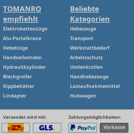
TOMANRO
Beliebte
empfiehlt
Kategorien
Elektrokettenzüge
Hebezeuge
Alu-Portalkrane
Transport
Hebelzüge
Werkstattbedarf
Handseilwinden
Arbeitsschutz
Hydraulikzylinder
Umlenkrollen
Blechgreifer
Handhebezeuge
Kippbehälter
Lastaufnahmemittel
Lindapter
Hubwagen
Versendet wird mit:
Zahlungsmöglichkeiten:
Vorkasse