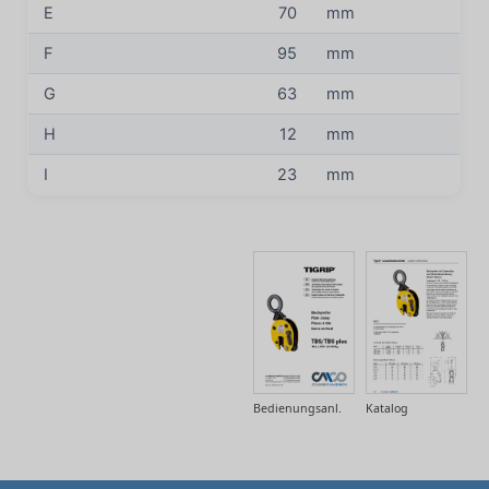
E
70
mm
F
95
mm
G
63
mm
H
12
mm
I
23
mm
Bedienungsanl.
Katalog