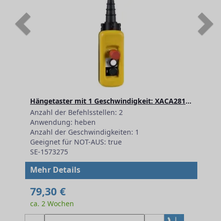
Previous
N
Hängetaster mit 1 Geschwindigkeit: XACA2814 S+Ö+Not-Aus1L
Anzahl der Befehlsstellen: 2
Anwendung: heben
Anzahl der Geschwindigkeiten: 1
Geeignet für NOT-AUS: true
SE-1573275
Mehr Details
79,30 €
ca. 2 Wochen