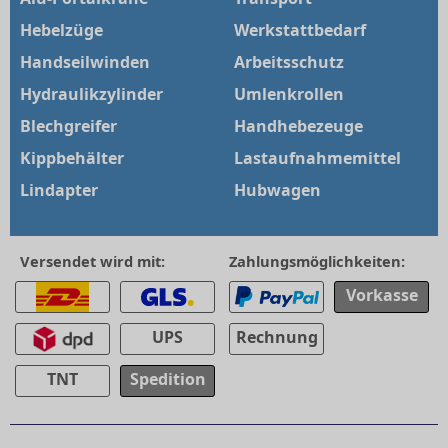
Hebelzüge
Werkstattbedarf
Handseilwinden
Arbeitsschutz
Hydraulikzylinder
Umlenkrollen
Blechgreifer
Handhebezeuge
Kippbehälter
Lastaufnahmemittel
Lindapter
Hubwagen
Versendet wird mit:
Zahlungsmöglichkeiten:
Vorkasse
UPS
Rechnung
TNT
Spedition