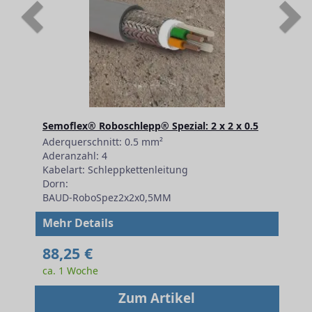
Previous
N
Semoflex® Roboschlepp® Spezial: 2 x 2 x 0.5
Aderquerschnitt: 0.5 mm²
Aderanzahl: 4
Kabelart: Schleppkettenleitung
Dorn:
BAUD-RoboSpez2x2x0,5MM
Mehr Details
88,25 €
ca. 1 Woche
Zum Artikel