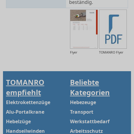
beständig.
Flyer
TOMANRO Flyer
TOMANRO
Beliebte
empfiehlt
Kategorien
Elektrokettenzüge
Hebezeuge
Alu-Portalkrane
Transport
Hebelzüge
Werkstattbedarf
Handseilwinden
Arbeitsschutz