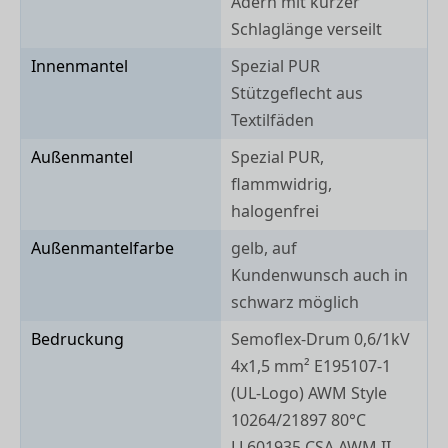
Adern mit kurzer
Schlaglänge verseilt
Innenmantel
Spezial PUR
Stützgeflecht aus
Textilfäden
Außenmantel
Spezial PUR,
flammwidrig,
halogenfrei
Außenmantelfarbe
gelb, auf
Kundenwunsch auch in
schwarz möglich
Bedruckung
Semoflex-Drum 0,6/1kV
4x1,5 mm² E195107-1
(UL-Logo) AWM Style
10264/21897 80°C
LL601935 CSA AWM II