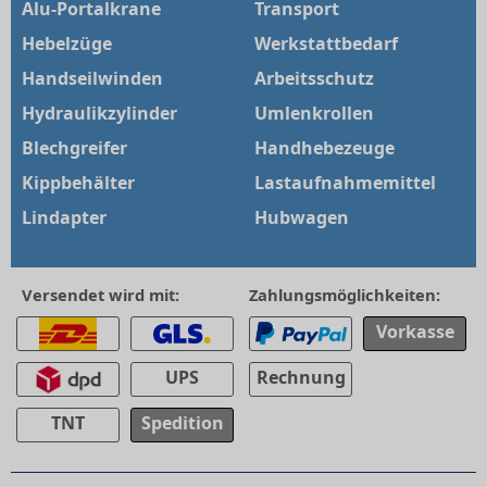
Alu-Portalkrane
Transport
Hebelzüge
Werkstattbedarf
Handseilwinden
Arbeitsschutz
Hydraulikzylinder
Umlenkrollen
Blechgreifer
Handhebezeuge
Kippbehälter
Lastaufnahmemittel
Lindapter
Hubwagen
Versendet wird mit:
Zahlungsmöglichkeiten:
Vorkasse
UPS
Rechnung
TNT
Spedition