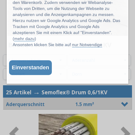
den Warenkorb. Zudem verwenden wir Webanalyse-
Tools von Dritten, um die Nutzung der Webseite zu
analysieren und die Anzeigenkampagnen zu messen.
Hierzu nutzen wir Google Analytics und Google Ads. Das
Tracken mit Google Analytics und Google Ads
akzeptieren Sie mit einem Klick auf "Einverstanden".
(
mehr dazu
)
Baude Semoflex® Drum 0,6/1KV
Ansonsten klicken Sie bitte auf
nur Notwendige
Aderquerschnitt
Aderanzahl
Einverstanden
Kabelart
Dorn
→
25 Artikel
Semoflex® Drum 0,6/1KV
Aderquerschnitt
1.5 mm²
Previous
N