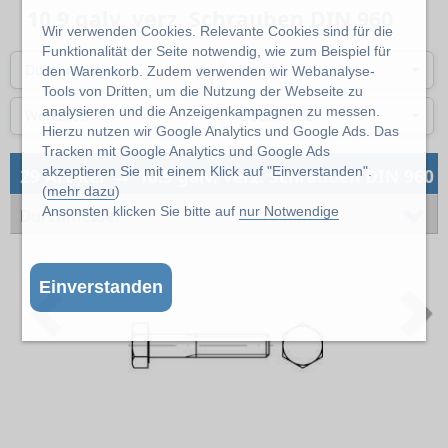
10.9 galv. verz. Schrauben DIN 960
Wir verwenden Cookies. Relevante Cookies sind für die
Funktionalität der Seite notwendig, wie zum Beispiel für
Durchmesser
Länge
den Warenkorb. Zudem verwenden wir Webanalyse-
Tools von Dritten, um die Nutzung der Webseite zu
analysieren und die Anzeigenkampagnen zu messen.
Werkstoff
Oberfläche
Hierzu nutzen wir Google Analytics und Google Ads. Das
Tracken mit Google Analytics und Google Ads
→
akzeptieren Sie mit einem Klick auf "Einverstanden".
29 Artikel
10.9 galv. verz. Schrauben DIN 960
(
mehr dazu
)
Ansonsten klicken Sie bitte auf
nur Notwendige
Durchmesser
10 mm
Einverstanden
Previous
N