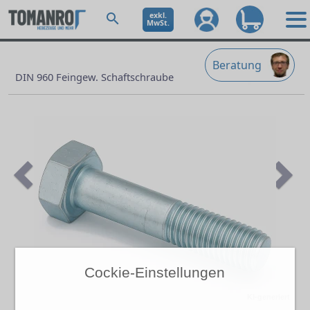
exkl.
MwSt.
Beratung
DIN 960 Feingew. Schaftschraube
Previous
Ne
Cockie-Einstellungen
KI-generiert