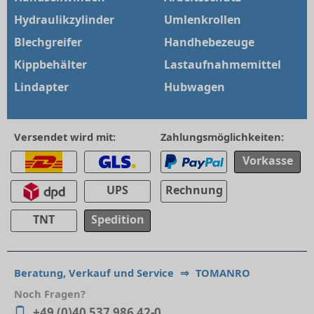
Hydraulikzylinder
Umlenkrollen
Blechgreifer
Handhebezeuge
Kippbehälter
Lastaufnahmemittel
Lindapter
Hubwagen
Versendet wird mit:
Zahlungsmöglichkeiten:
Vorkasse
UPS
Rechnung
TNT
Spedition
Beratung, Verkauf und Service
⇒
TOMANRO
Noch Fragen?
+49 (0)40 537 986 42-0