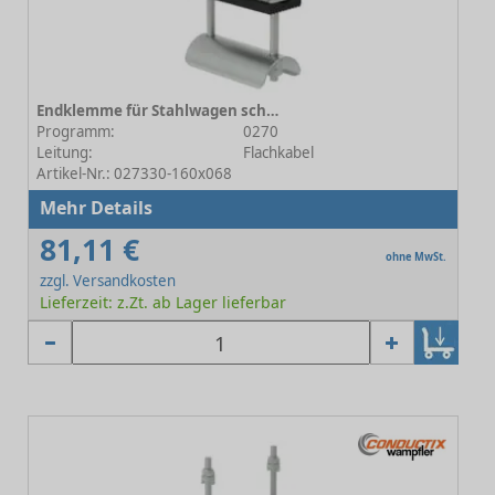
Endklemme für Stahlwagen schwere Baureihe 160x068
Programm:
0270
Leitung:
Flachkabel
Artikel-Nr.: 027330-160x068
Mehr Details
81,11 €
ohne MwSt.
zzgl. Versandkosten
Lieferzeit: z.Zt. ab Lager lieferbar