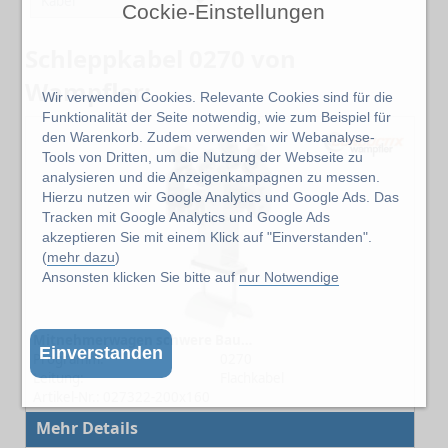
Kabel
Cockie-Einstellungen
Schleppkabel 0270 von
Wampfler:
Wir verwenden Cookies. Relevante Cookies sind für die
Funktionalität der Seite notwendig, wie zum Beispiel für
den Warenkorb. Zudem verwenden wir Webanalyse-
Tools von Dritten, um die Nutzung der Webseite zu
analysieren und die Anzeigenkampagnen zu messen.
Hierzu nutzen wir Google Analytics und Google Ads. Das
Tracken mit Google Analytics und Google Ads
akzeptieren Sie mit einem Klick auf "Einverstanden".
(
mehr dazu
)
Ansonsten klicken Sie bitte auf
nur Notwendige
Mitnehmerwagen schwere Baureihe Programm 0270 200x160
Einverstanden
Programm:
0270
Leitung:
Flachkabel
Artikel-Nr.: 027322-200x160
Mehr Details