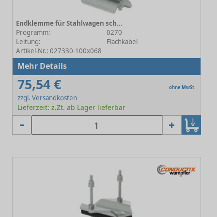
Endklemme für Stahlwagen schwere Baureihe 100x068
Programm:
0270
Leitung:
Flachkabel
Artikel-Nr.: 027330-100x068
Mehr Details
75,54 €
ohne MwSt.
zzgl. Versandkosten
Lieferzeit: z.Zt. ab Lager lieferbar