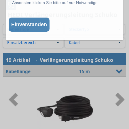
%
Ansonsten klicken Sie bitte auf
nur Notwendige
HEDI Verlängerungsleitung Schuko
Einverstanden
Kabellänge
Steckertyp
Einsatzbereich
Kabel
→
19 Artikel
Verlängerungsleitung Schuko
Kabellänge
15 m
Previous
N