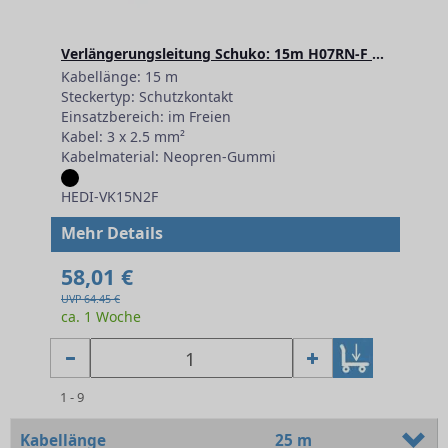
Verlängerungsleitung Schuko: 15m H07RN-F 3G2,5
Kabellänge: 15 m
Steckertyp: Schutzkontakt
Einsatzbereich: im Freien
Kabel: 3 x 2.5 mm²
Kabelmaterial: Neopren-Gummi
HEDI-VK15N2F
Mehr Details
58,01 €
UVP 64.45 €
ca. 1 Woche
1 - 9
Kabellänge
25 m