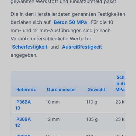
gewählten Werkstoff und Einsatzumfeld passt.
Die in den Herstellerdaten genannten Festigkeiten
beziehen sich auf
Beton 50 MPa
. Für die 10
mm- und 12 mm-Ausführungen sind je nach
Variante unterschiedliche Werte für
Scherfestigkeit
und
Ausreißfestigkeit
angegeben.
Scherfes
in Beton
Referenz
Durchmesser
Gewicht
MPa
P36BA
10 mm
110 g
23 kN
10
P36BA
12 mm
135 g
25 kN
12