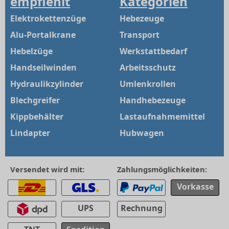
empfiehlt
Kategorien
Elektrokettenzüge
Hebezeuge
Alu-Portalkrane
Transport
Hebelzüge
Werkstattbedarf
Handseilwinden
Arbeitsschutz
Hydraulikzylinder
Umlenkrollen
Blechgreifer
Handhebezeuge
Kippbehälter
Lastaufnahmemittel
Lindapter
Hubwagen
Versendet wird mit:
Zahlungsmöglichkeiten:
Vorkasse
UPS
Rechnung