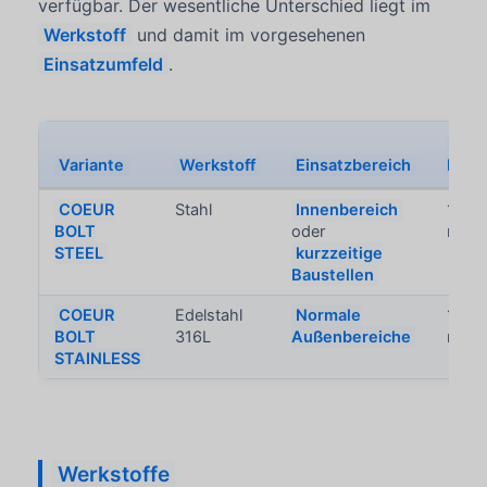
verfügbar. Der wesentliche Unterschied liegt im
Werkstoff
und damit im vorgesehenen
Einsatzumfeld
.
Verf
Variante
Werkstoff
Einsatzbereich
Durc
COEUR
Stahl
Innenbereich
10 m
BOLT
oder
mm
STEEL
kurzzeitige
Baustellen
COEUR
Edelstahl
Normale
10 m
BOLT
316L
Außenbereiche
mm
STAINLESS
Werkstoffe