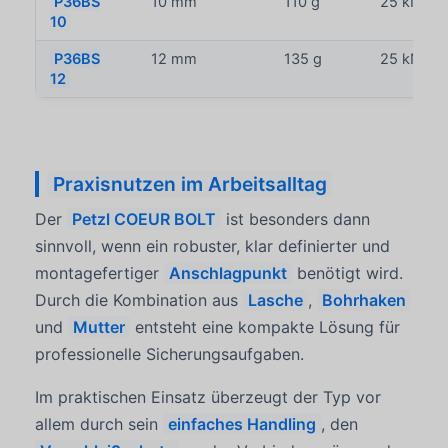
P36BS
10 mm
110 g
25 kN
10
P36BS
12 mm
135 g
25 kN
12
Praxisnutzen im Arbeitsalltag
Der
Petzl COEUR BOLT
ist besonders dann
sinnvoll, wenn ein robuster, klar definierter und
montagefertiger
Anschlagpunkt
benötigt wird.
Durch die Kombination aus
Lasche
,
Bohrhaken
und
Mutter
entsteht eine kompakte Lösung für
professionelle Sicherungsaufgaben.
Im praktischen Einsatz überzeugt der Typ vor
allem durch sein
einfaches Handling
, den