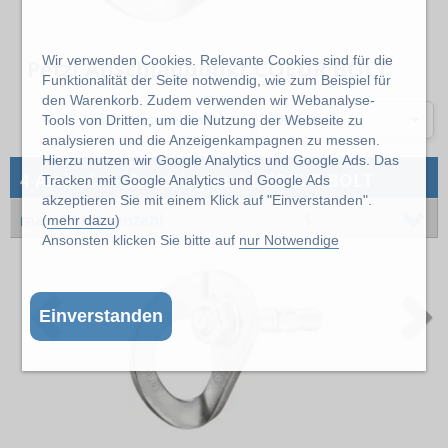
Wir verwenden Cookies. Relevante Cookies sind für die
Petzl Anschlagpunkt COEUR BOLT
Funktionalität der Seite notwendig, wie zum Beispiel für
den Warenkorb. Zudem verwenden wir Webanalyse-
max. Personenzahl
Werkstoff
Tools von Dritten, um die Nutzung der Webseite zu
analysieren und die Anzeigenkampagnen zu messen.
Hierzu nutzen wir Google Analytics und Google Ads. Das
→
4 Artikel
Anschlagpunkt COEUR BOLT
Tracken mit Google Analytics und Google Ads
akzeptieren Sie mit einem Klick auf "Einverstanden".
max. Personenzahl
1
(
mehr dazu
)
Ansonsten klicken Sie bitte auf
nur Notwendige
Previous
N
Einverstanden