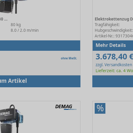
Elektrokettenzug DC-Com 1-80 1/1 H4 V8/2
80 kg
Tragfähigkeit:
8.0 / 2.0 m/min
Hubgeschwindigkeit
Artikel-Nr.: 9317304
Mehr Details
3.678,40 
ohne MwSt.
zzgl. Versandkosten
Lieferzeit: ca. 4 
um Artikel
%