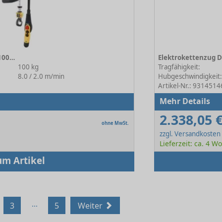
Elektrokettenzug DC-Com 1-100 1/1 H4 V8/2
100 kg
Tragfähigkeit:
8.0 / 2.0 m/min
Hubgeschwindigkeit
Artikel-Nr.: 9314514
Mehr Details
2.338,05 
ohne MwSt.
zzgl. Versandkosten
Lieferzeit: ca. 4 
um Artikel
...
3
5
Weiter