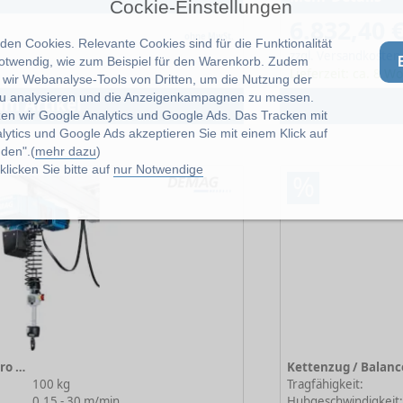
Cockie-Einstellungen
6.832,40 
ohne MwSt.
en Cookies. Relevante Cookies sind für die Funktionalität
zzgl. Versandkosten
notwendig, wie zum Beispiel für den Warenkorb. Zudem
Lieferzeit: ca. 8 
wir Webanalyse-Tools von Dritten, um die Nutzung der
u analysieren und die Anzeigenkampagnen zu messen.
um Artikel
zen wir Google Analytics und Google Ads. Das Tracken mit
lytics und Google Ads akzeptieren Sie mit einem Klick auf
den".(
mehr dazu
)
licken Sie bitte auf
nur Notwendige
%
Kettenzug / Balancer DCBS-Pro 1-100 1/1 H4.3 VS30 380-480/50
100 kg
Tragfähigkeit:
0.15 - 30 m/min
Hubgeschwindigkeit