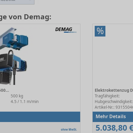
üge von Demag:
%
Elektrokettenzug DC-Com 5-500 1/1 H4 V4.5/1.1
500 kg
Tragfähigkeit:
4.5 / 1.1 m/min
Hubgeschwindigkeit
Artikel-Nr.: 9315504
Mehr Details
5.038,80 
ohne MwSt.