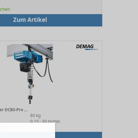
Wochen
Zum Artikel
Kettenzug / Balancer DCBS-Pro 1-80 1/1 H4.3 VS30 380-480/50
80 kg
:
0.15 - 30 m/min
o1-80