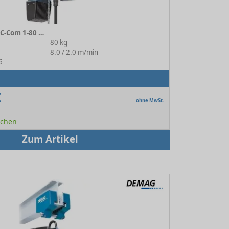
Elektrokettenzug DC-Com 1-80 1/1 H4 V8/2
80 kg
:
8.0 / 2.0 m/min
6
€
ohne MwSt.
Wochen
Zum Artikel