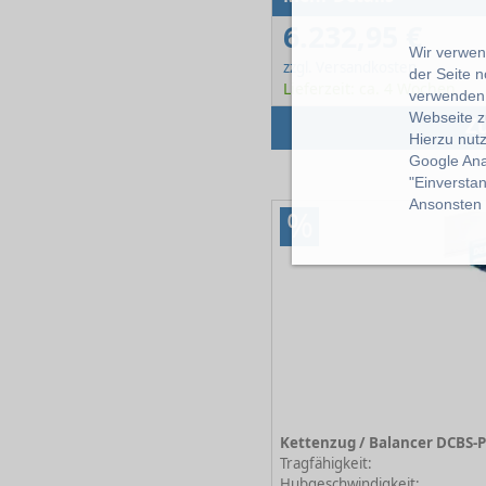
6.232,95 €
Wir verwend
zzgl. Versandkosten
der Seite 
Lieferzeit: ca. 4 Wochen
verwenden 
Webseite z
Z
Hierzu nut
Google Ana
"Einverstan
Ansonsten k
%
Tragfähigkeit:
Hubgeschwindigkeit: