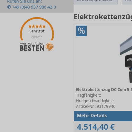
Rufen Sie uns an:
✆
+49 (0)40 537 986 42-0
Elektrokettenz
%
Sehr gut
08/2026
Tragfähigkeit:
Hubgeschwindigkeit:
Artikel-Nr.: 93179946
Mehr Details
4.514,40 €