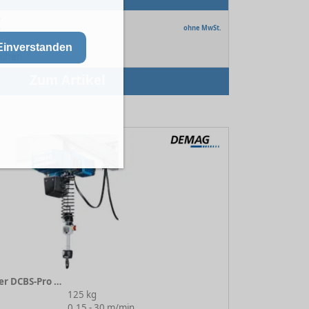
€
ohne MwSt.
Einverstanden
Wochen
Zum Artikel
Kettenzug / Balancer DCBS-Pro 1-125 1/1 H4.3 VS30 380-480/50
125 kg
:
0.15 - 30 m/min