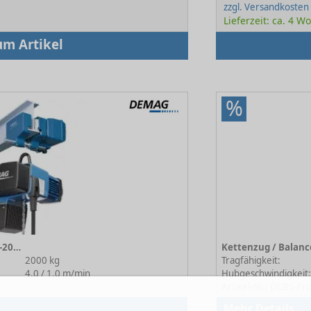
zzgl. Versandkosten
Lieferzeit: ca. 4 
um Artikel
%
Elektrokettenzug DC-Com 10-2000 2/1 H4 V4/1
2000 kg
Tragfähigkeit:
4.0 / 1.0 m/min
Hubgeschwindigkeit
Artikel-Nr.: DCBS-Pr
Mehr Details