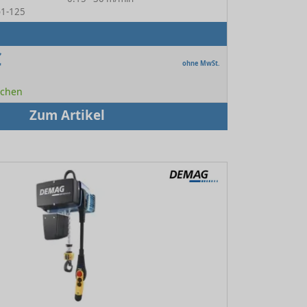
o1-125
€
ohne MwSt.
Wochen
Zum Artikel