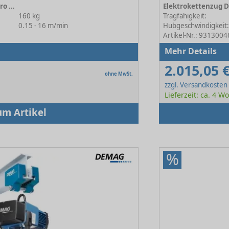
Kettenzug / Balancer DCBS-Pro 2-160 1/1 H4.3 VS16 380-480/50
160 kg
Tragfähigkeit:
0.15 - 16 m/min
Hubgeschwindigkeit
Artikel-Nr.: 9313004
Mehr Details
2.015,05 
ohne MwSt.
zzgl. Versandkosten
Lieferzeit: ca. 4 
um Artikel
%