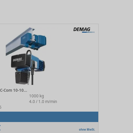
Elektrokettenzug DC-Com 10-1000 1/1 H4 V4/1
1000 kg
:
4.0 / 1.0 m/min
6
€
ohne MwSt.