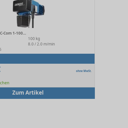
Elektrokettenzug DC-Com 1-100 1/1 H4 V8/2
100 kg
:
8.0 / 2.0 m/min
6
€
ohne MwSt.
Wochen
Zum Artikel