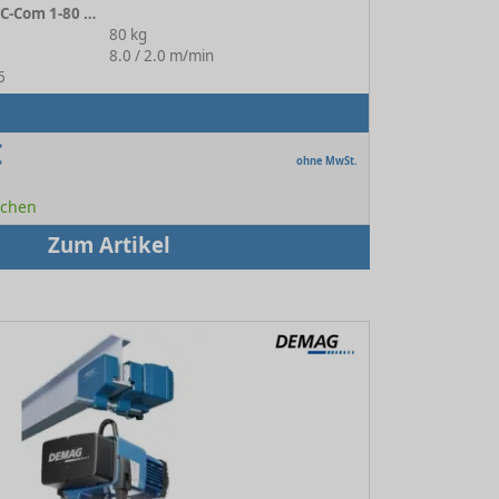
Elektrokettenzug DC-Com 1-80 1/1 H4 V8/2
80 kg
:
8.0 / 2.0 m/min
6
€
ohne MwSt.
Wochen
Zum Artikel