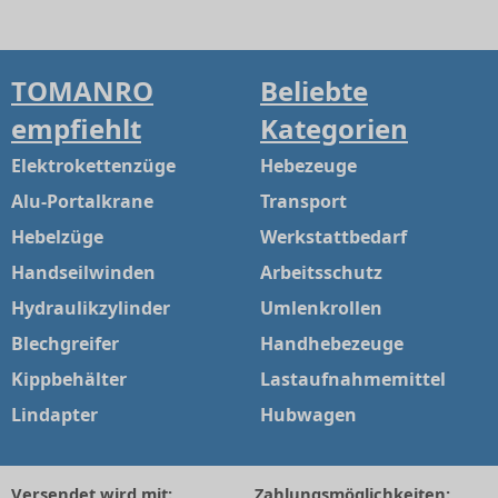
TOMANRO
Beliebte
empfiehlt
Kategorien
Elektrokettenzüge
Hebezeuge
Alu-Portalkrane
Transport
Hebelzüge
Werkstattbedarf
Handseilwinden
Arbeitsschutz
Hydraulikzylinder
Umlenkrollen
Blechgreifer
Handhebezeuge
Kippbehälter
Lastaufnahmemittel
Lindapter
Hubwagen
Versendet wird mit:
Zahlungsmöglichkeiten: