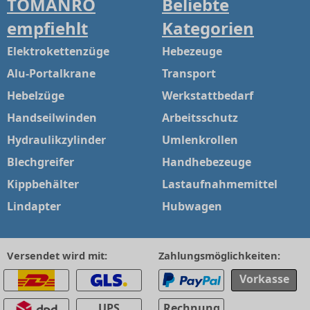
TOMANRO
Beliebte
empfiehlt
Kategorien
Elektrokettenzüge
Hebezeuge
Alu-Portalkrane
Transport
Hebelzüge
Werkstattbedarf
Handseilwinden
Arbeitsschutz
Hydraulikzylinder
Umlenkrollen
Blechgreifer
Handhebezeuge
Kippbehälter
Lastaufnahmemittel
Lindapter
Hubwagen
Versendet wird mit:
Zahlungsmöglichkeiten:
Vorkasse
UPS
Rechnung