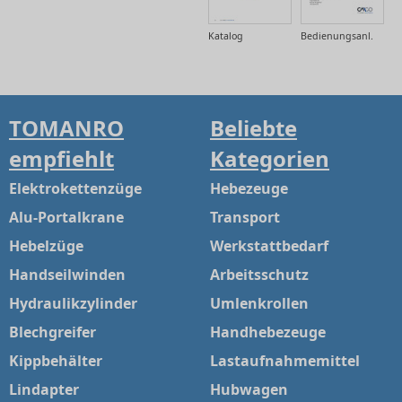
Katalog
Bedienungsanl.
TOMANRO
Beliebte
empfiehlt
Kategorien
Elektrokettenzüge
Hebezeuge
Alu-Portalkrane
Transport
Hebelzüge
Werkstattbedarf
Handseilwinden
Arbeitsschutz
Hydraulikzylinder
Umlenkrollen
Blechgreifer
Handhebezeuge
Kippbehälter
Lastaufnahmemittel
Lindapter
Hubwagen