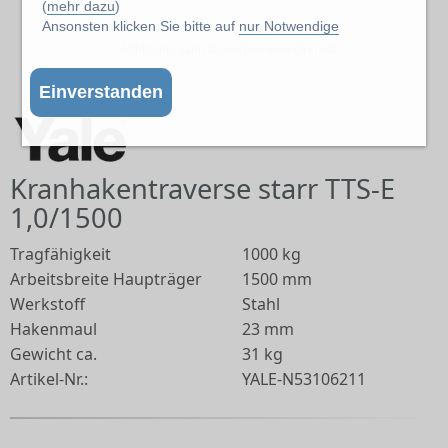
(
mehr dazu
)
Ansonsten klicken Sie bitte auf
nur Notwendige
Abbildung kann abweichen vom Original
Einverstanden
Kranhakentraverse starr TTS-E
1,0/1500
Tragfähigkeit
1000 kg
Arbeitsbreite Haupträger
1500 mm
Werkstoff
Stahl
Hakenmaul
23 mm
Gewicht ca.
31 kg
Artikel-Nr.:
YALE-N53106211