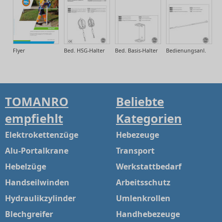
Flyer
Bed. HSG-Halter
Bed. Basis-Halter
Bedienungsanl.
TOMANRO
Beliebte
empfiehlt
Kategorien
Elektrokettenzüge
Hebezeuge
Alu-Portalkrane
Transport
Hebelzüge
Werkstattbedarf
Handseilwinden
Arbeitsschutz
Hydraulikzylinder
Umlenkrollen
Blechgreifer
Handhebezeuge