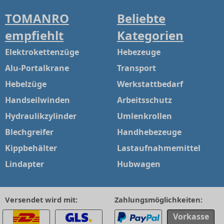
TOMANRO
Beliebte
empfiehlt
Kategorien
Elektrokettenzüge
Hebezeuge
Alu-Portalkrane
Transport
Hebelzüge
Werkstattbedarf
Handseilwinden
Arbeitsschutz
Hydraulikzylinder
Umlenkrollen
Blechgreifer
Handhebezeuge
Kippbehälter
Lastaufnahmemittel
Lindapter
Hubwagen
Versendet wird mit:
Zahlungsmöglichkeiten:
Vorkasse