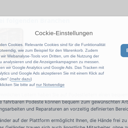
bei folgenden Branchen
Cockie-Einstellungen
en Cookies. Relevante Cookies sind für die Funktionalität
notwendig, wie zum Beispiel für den Warenkorb. Zudem
wir Webanalyse-Tools von Dritten, um die Nutzung der
u analysieren und die Anzeigenkampagnen zu messen.
haltung
zen wir Google Analytics und Google Ads. Das Tracken mit
e ansehen
lytics und Google Ads akzeptieren Sie mit einem Klick auf
den".(
mehr dazu
)
licken Sie bitte auf
nur Notwendige
ömmlichen Leitern haben Sie auf Podestleitern einen bequ
Die fahrbaren Podeste können bequem zum gewünschten Ar
gsarbeiten und Reparaturen an vorzeitig definierten Bereic
änder auf der Plattform ermöglicht Ihnen, die Hände frei z
as Geländer trauen sich auch ängstliche Mitarbeiter, ohne zu