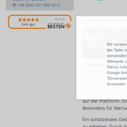
✆
+49 (0)40 537 986 42-0
Sehr beliebt 
08/2026
Sehr gut
Wir verwend
der Seite 
verwenden 
Webseite z
Industrie & Instand
Hierzu nut
Top-Seller dieser Branch
Google Ana
"Einverstan
Ansonsten k
Anders als bei herk
auf der Plattform. 
Besonders für Wartun
Ein schützendes Gel
zu arbeiten. Durch d