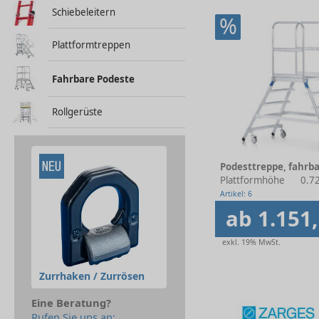
Schiebeleitern
%
Plattformtreppen
Fahrbare Podeste
Rollgerüste
Plattformhöhe
0.72
Artikel: 6
ab 1.151,
exkl. 19% MwSt.
Zurrhaken / Zurrösen
Eine Beratung?
Rufen Sie uns an: