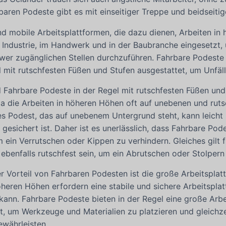
baren Podeste gibt es mit einseitiger Treppe und beidseitig
d mobile Arbeitsplattformen, die dazu dienen, Arbeiten in
r Industrie, im Handwerk und in der Baubranche eingesetzt
wer zugänglichen Stellen durchzuführen. Fahrbare Podeste b
l mit rutschfesten Füßen und Stufen ausgestattet, um Unfäl
 Fahrbare Podeste in der Regel mit rutschfesten Füßen und 
da die Arbeiten in höheren Höhen oft auf unebenen und rut
es Podest, das auf unebenem Untergrund steht, kann leicht
g gesichert ist. Daher ist es unerlässlich, dass Fahrbare Po
m ein Verrutschen oder Kippen zu verhindern. Gleiches gilt f
n ebenfalls rutschfest sein, um ein Abrutschen oder Stolper
er Vorteil von Fahrbaren Podesten ist die große Arbeitsplat
höheren Höhen erfordern eine stabile und sichere Arbeitsplat
kann. Fahrbare Podeste bieten in der Regel eine große Arbei
t, um Werkzeuge und Materialien zu platzieren und gleichz
ewährleisten.