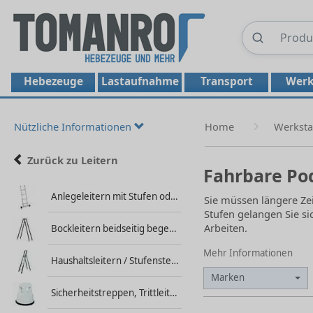
Hebezeuge
Lastaufnahme
Transport
Werk
Nützliche Informationen
Home
Werksta
Zurück zu Leitern
Fahrbare Po
Anlegeleitern mit Stufen oder Sprossen
Sie müssen längere Zei
Stufen gelangen Sie si
Arbeiten.
Bockleitern beidseitig begehbar
Mehr Informationen
Haushaltsleitern / Stufenstehleitern
Marken
Sicherheitstreppen, Trittleitern und Arbeitspodeste