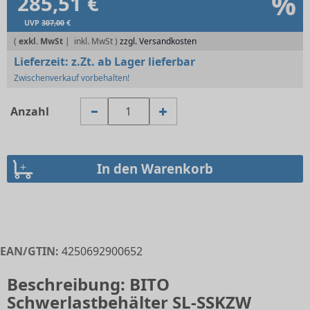
%
285,51 €
UVP
307,00
€
(
exkl. MwSt
|
zzgl. Versandkosten
Lieferzeit:
z.Zt. ab Lager lieferbar
Zwischenverkauf vorbehalten!
Anzahl
EAN/GTIN:
4250692900652
Beschreibung: BITO
Schwerlastbehälter SL-SSKZW