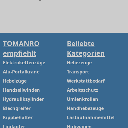
TOMANRO
Beliebte
empfiehlt
Kategorien
Elektrokettenzüge
Hebezeuge
Alu-Portalkrane
Transport
Hebelzüge
Werkstattbedarf
Handseilwinden
Arbeitsschutz
Hydraulikzylinder
Umlenkrollen
Blechgreifer
Handhebezeuge
Kippbehälter
Lastaufnahmemittel
Lindapter
Hubwagen