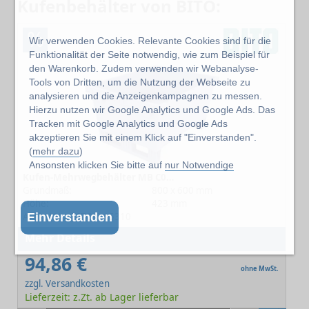
Kufenbehälter von BITO:
%
Wir verwenden Cookies. Relevante Cookies sind für die
Funktionalität der Seite notwendig, wie zum Beispiel für
den Warenkorb. Zudem verwenden wir Webanalyse-
Tools von Dritten, um die Nutzung der Webseite zu
analysieren und die Anzeigenkampagnen zu messen.
Hierzu nutzen wir Google Analytics und Google Ads. Das
Tracken mit Google Analytics und Google Ads
akzeptieren Sie mit einem Klick auf "Einverstanden".
(
mehr dazu
)
Ansonsten klicken Sie bitte auf
nur Notwendige
Kufen-Mehrwegbehälter MB C0402-0044
Grundmaß:
800 x 600 mm
Höhe:
423 mm
Artikel-Nr.: BITO-6-15310
Einverstanden
Mehr Details
94,86 €
ohne MwSt.
zzgl. Versandkosten
Lieferzeit: z.Zt. ab Lager lieferbar