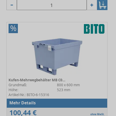
%
Kufen-Mehrwegbehälter MB C0402-0045
Grundmaß:
800 x 600 mm
Höhe:
523 mm
Artikel-Nr.: BITO-6-15316
Mehr Details
100,44 €
ohne MwSt.