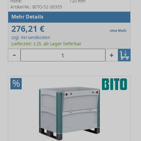
Höhe:
720 mm
Artikel-Nr.: BITO-52-30355
Mehr Details
276,21 €
ohne MwSt.
zzgl. Versandkosten
Lieferzeit: z.Zt. ab Lager lieferbar
%