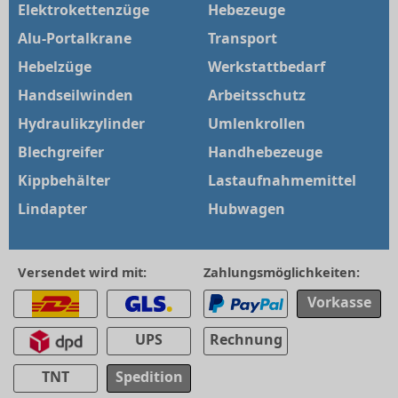
Elektrokettenzüge
Hebezeuge
Alu-Portalkrane
Transport
Hebelzüge
Werkstattbedarf
Handseilwinden
Arbeitsschutz
Hydraulikzylinder
Umlenkrollen
Blechgreifer
Handhebezeuge
Kippbehälter
Lastaufnahmemittel
Lindapter
Hubwagen
Versendet wird mit:
Zahlungsmöglichkeiten:
Vorkasse
UPS
Rechnung
TNT
Spedition