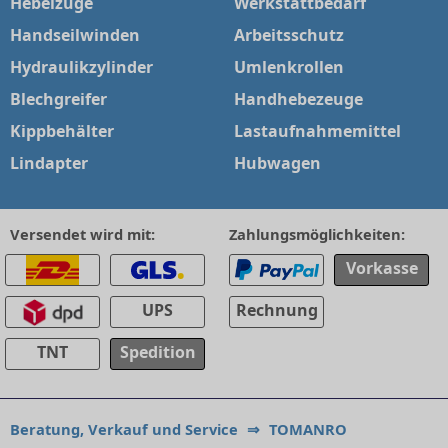
Hebelzüge
Werkstattbedarf
Handseilwinden
Arbeitsschutz
Hydraulikzylinder
Umlenkrollen
Blechgreifer
Handhebezeuge
Kippbehälter
Lastaufnahmemittel
Lindapter
Hubwagen
Versendet wird mit:
Zahlungsmöglichkeiten:
Vorkasse
UPS
Rechnung
TNT
Spedition
Beratung, Verkauf und Service
⇒
TOMANRO