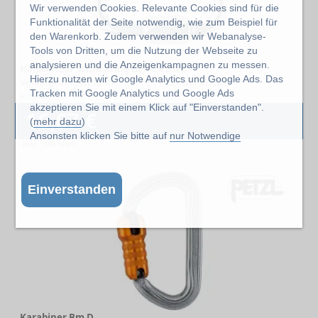
Wir verwenden Cookies. Relevante Cookies sind für die
Funktionalität der Seite notwendig, wie zum Beispiel für
den Warenkorb. Zudem verwenden wir Webanalyse-
Tools von Dritten, um die Nutzung der Webseite zu
analysieren und die Anzeigenkampagnen zu messen.
Halbrunder Schließring DEMI ROND
Hierzu nutzen wir Google Analytics und Google Ads. Das
Verriegelungssystem
Überwurfmutter
Tracken mit Google Analytics und Google Ads
Artikel: 1
akzeptieren Sie mit einem Klick auf "Einverstanden".
16,67 €
(
mehr dazu
)
Ansonsten klicken Sie bitte auf
nur Notwendige
exkl. 19% MwSt.
Einverstanden
Karabiner Bm D