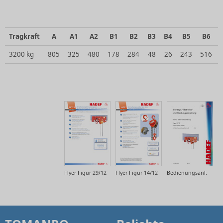
Tragkraft
A
A1
A2
B1
B2
B3
B4
B5
B6
3200 kg
805
325
480
178
284
48
26
243
516
Flyer Figur 29/12
Flyer Figur 14/12
Bedienungsanl.