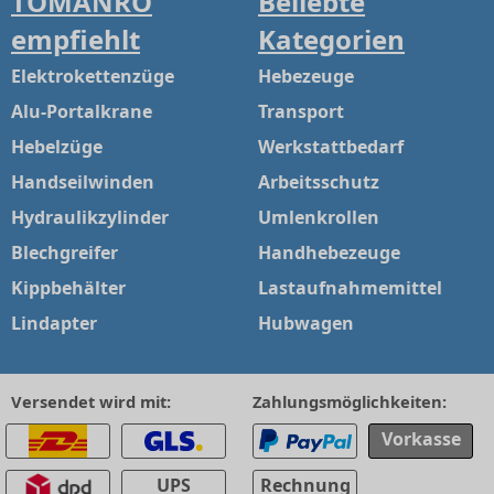
TOMANRO
Beliebte
empfiehlt
Kategorien
Elektrokettenzüge
Hebezeuge
Alu-Portalkrane
Transport
Hebelzüge
Werkstattbedarf
Handseilwinden
Arbeitsschutz
Hydraulikzylinder
Umlenkrollen
Blechgreifer
Handhebezeuge
Kippbehälter
Lastaufnahmemittel
Lindapter
Hubwagen
Versendet wird mit:
Zahlungsmöglichkeiten:
Vorkasse
UPS
Rechnung