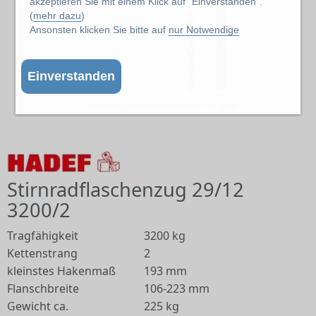
akzeptieren Sie mit einem Klick auf "Einverstanden".
(
mehr dazu
)
Ansonsten klicken Sie bitte auf
nur Notwendige
Einverstanden
Abbildung kann abweichen vom Original
Stirnradflaschenzug 29/12
3200/2
Tragfähigkeit
3200 kg
Kettenstrang
2
kleinstes Hakenmaß
193 mm
Flanschbreite
106-223 mm
Gewicht ca.
225 kg