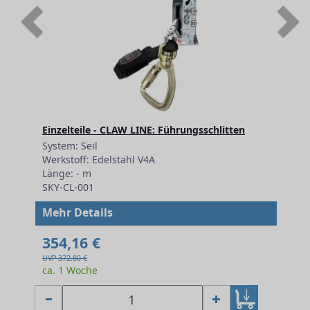
Previous
N
Einzelteile - CLAW LINE: Führungsschlitten
System: Seil
Werkstoff: Edelstahl V4A
Länge: - m
SKY-CL-001
Mehr Details
354,16 €
UVP 372.80 €
ca. 1 Woche