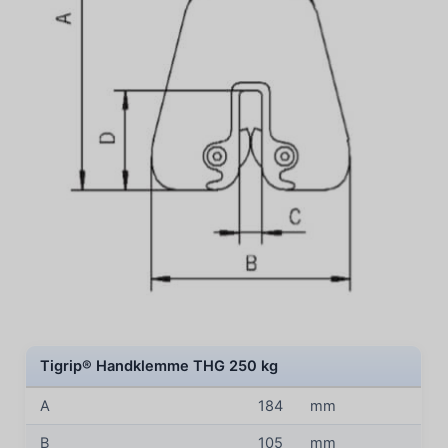
Tigrip® Handklemme THG 250 kg
A
184
mm
B
105
mm