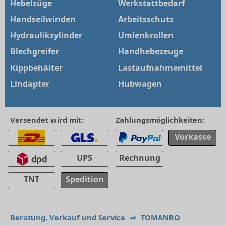
Hebelzüge
Werkstattbedarf
Handseilwinden
Arbeitsschutz
Hydraulikzylinder
Umlenkrollen
Blechgreifer
Handhebezeuge
Kippbehälter
Lastaufnahmemittel
Lindapter
Hubwagen
Versendet wird mit:
Zahlungsmöglichkeiten:
Vorkasse
UPS
Rechnung
TNT
Spedition
Beratung, Verkauf und Service
⇒
TOMANRO