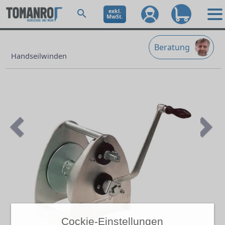
exkl.
MwSt.
Beratung
Handseilwinden
Previous
Ne
Cockie-Einstellungen