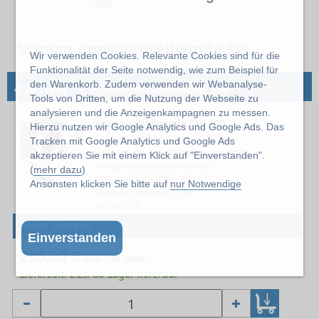
Wimag Konsolenseilwinde SW
Wir verwenden Cookies. Relevante Cookies sind für die
Funktionalität der Seite notwendig, wie zum Beispiel für
→
den Warenkorb. Zudem verwenden wir Webanalyse-
4 Artikel
Konsolenseilwinde SW
Tools von Dritten, um die Nutzung der Webseite zu
analysieren und die Anzeigenkampagnen zu messen.
Konsolenseilwinde SW 100
Hierzu nutzen wir Google Analytics und Google Ads. Das
Seilzugfähigkeit 1. Lage 100 kg
Tracken mit Google Analytics und Google Ads
Seilzugfähigkeit oberste Lage 40 kg
akzeptieren Sie mit einem Klick auf "Einverstanden".
Windentyp Konsolenwinde
(
mehr dazu
)
max. Seilaufnahme 39 m
Ansonsten klicken Sie bitte auf
nur Notwendige
Seildurchmesser 3 mm
WI200100
Mehr Details
Einverstanden
290,00 €
exkl. 19% MwSt.
Lieferzeit: z.Zt. ab Lager lieferbar