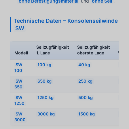
ohne Befestigungsmaterial
und
ohne Seil
.
Technische Daten – Konsolenseilwinde
SW
Seilzugfähigkeit
Seilzugfähigkeit
Modell
1. Lage
oberste Lage
Wind
SW
100 kg
40 kg
Kon
100
SW
650 kg
250 kg
Kon
650
SW
1250 kg
500 kg
Kon
1250
SW
3000 kg
1500 kg
Kon
3000