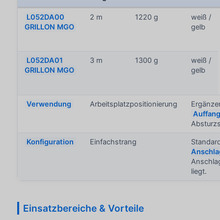
L052DA00
2 m
1220 g
weiß /
GRILLON MGO
gelb
L052DA01
3 m
1300 g
weiß /
GRILLON MGO
gelb
Verwendung
Arbeitsplatzpositionierung
Ergänze
Auffan
Absturzs
Konfiguration
Einfachstrang
Standar
Anschla
Anschla
liegt.
Einsatzbereiche & Vorteile