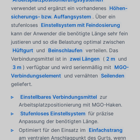
verwendet und ergänzt ein vorhandenes
Höhen­
sicherungs- bzw. Auffangsystem
. Über ein
stufenloses
Einstellsystem mit Feindosierung
kann der Anwender die benötigte Länge sehr fein
justieren und so die Belastung optimal zwischen
Hüftgurt
und
Beinschlaufen
verteilen. Das
Verbindungsmittel ist in
zwei Längen
(
2 m
und
3 m
) verfügbar und wird serienmäßig mit
MGO-
Verbindungselement
und vernähten
Seilenden
geliefert.
Einstellbares Verbindungsmittel
zur
Arbeitsplatzpositionierung mit MGO-Haken.
Stufenloses Einstellsystem
für präzise
Anpassung der benötigten Länge.
Optimiert für den Einsatz im
Einfachstrang
am ventralen Anschlagpunkt des Gurts, wenn