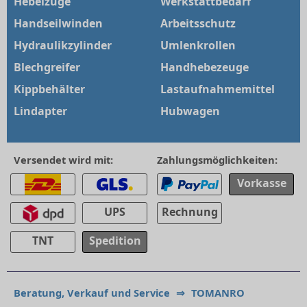
Hebelzüge
Werkstattbedarf
Handseilwinden
Arbeitsschutz
Hydraulikzylinder
Umlenkrollen
Blechgreifer
Handhebezeuge
Kippbehälter
Lastaufnahmemittel
Lindapter
Hubwagen
Versendet wird mit:
Zahlungsmöglichkeiten:
Vorkasse
UPS
Rechnung
TNT
Spedition
Beratung, Verkauf und Service
⇒
TOMANRO