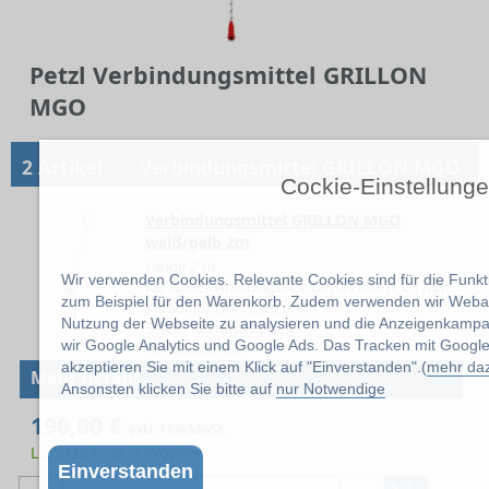
Petzl Verbindungsmittel GRILLON
MGO
→
2 Artikel
Verbindungsmittel GRILLON MGO
Cockie-Einstellung
Verbindungsmittel GRILLON MGO
weiß/gelb 2m
Länge 2 m
Wir verwenden Cookies. Relevante Cookies sind für die Funkti
Karabiner Anschlagseite MGO-Haken. 63 mm
zum Beispiel für den Warenkorb. Zudem verwenden wir Weban
Karabiner Gurtseite ohne
Nutzung der Webseite zu analysieren und die Anzeigenkamp
Seilart Kernmantelseil
wir Google Analytics und Google Ads. Das Tracken mit Google
PET-L052DA00
akzeptieren Sie mit einem Klick auf "Einverstanden".(
mehr da
Mehr Details
Ansonsten klicken Sie bitte auf
nur Notwendige
190,00 €
exkl. 19% MwSt.
Lieferzeit: ca. 2 Wochen
Einverstanden