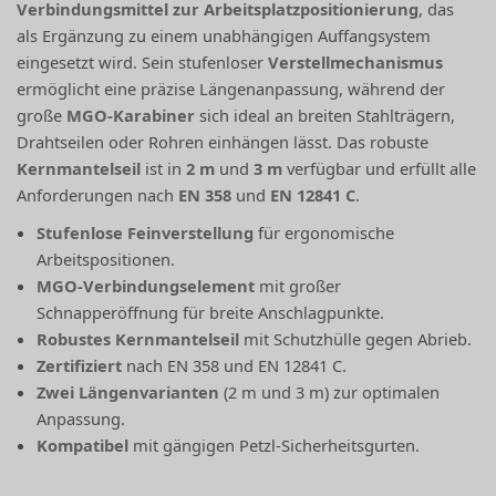
Verbindungsmittel zur Arbeitsplatzpositionierung
, das
als Ergänzung zu einem unabhängigen Auffangsystem
eingesetzt wird. Sein stufenloser
Verstellmechanismus
ermöglicht eine präzise Längenanpassung, während der
große
MGO-Karabiner
sich ideal an breiten Stahlträgern,
Drahtseilen oder Rohren einhängen lässt. Das robuste
Kernmantelseil
ist in
2 m
und
3 m
verfügbar und erfüllt alle
Anforderungen nach
EN 358
und
EN 12841 C
.
Stufenlose Feinverstellung
für ergonomische
Arbeitspositionen.
MGO-Verbindungselement
mit großer
Schnapperöffnung für breite Anschlagpunkte.
Robustes Kernmantelseil
mit Schutzhülle gegen Abrieb.
Zertifiziert
nach EN 358 und EN 12841 C.
Zwei Längenvarianten
(2 m und 3 m) zur optimalen
Anpassung.
Kompatibel
mit gängigen Petzl-Sicherheitsgurten.