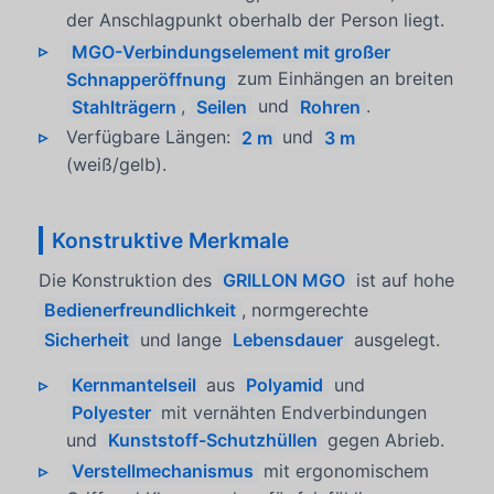
der Anschlagpunkt oberhalb der Person liegt.
MGO-Verbindungselement mit großer
Schnapperöffnung
zum Einhängen an breiten
Stahlträgern
,
Seilen
und
Rohren
.
Verfügbare Längen:
2 m
und
3 m
(weiß/gelb).
Konstruktive Merkmale
Die Konstruktion des
GRILLON MGO
ist auf hohe
Bedienerfreundlichkeit
, normgerechte
Sicherheit
und lange
Lebensdauer
ausgelegt.
Kernmantelseil
aus
Polyamid
und
Polyester
mit vernähten Endverbindungen
und
Kunststoff-Schutzhüllen
gegen Abrieb.
Verstellmechanismus
mit ergonomischem