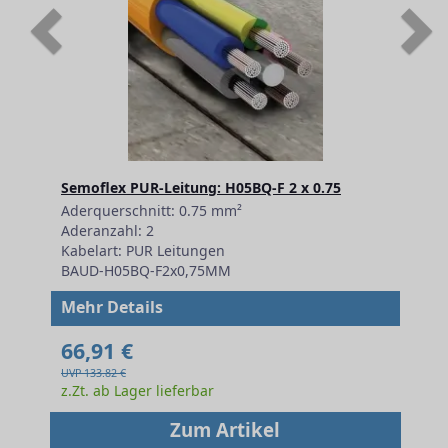
Previous
N
Semoflex PUR-Leitung: H05BQ-F 2 x 0.75
Aderquerschnitt: 0.75 mm²
Aderanzahl: 2
Kabelart: PUR Leitungen
BAUD-H05BQ-F2x0,75MM
Mehr Details
66,91 €
UVP 133.82 €
z.Zt. ab Lager lieferbar
Zum Artikel