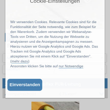
Cockie-Einstellungen
Wir verwenden Cookies. Relevante Cookies sind für die
Funktionalität der Seite notwendig, wie zum Beispiel für
den Warenkorb. Zudem verwenden wir Webanalyse-
%
Tools von Dritten, um die Nutzung der Webseite zu
analysieren und die Anzeigenkampagnen zu messen.
Baude Semoflex PUR-Leitung
Hierzu nutzen wir Google Analytics und Google Ads. Das
Tracken mit Google Analytics und Google Ads
akzeptieren Sie mit einem Klick auf "Einverstanden".
Aderquerschnitt
Aderanzahl
(
mehr dazu
)
Ansonsten klicken Sie bitte auf
nur Notwendige
Kabelart
Dorn
→
21 Artikel
Semoflex PUR-Leitung
Einverstanden
Aderquerschnitt
0.75 mm²