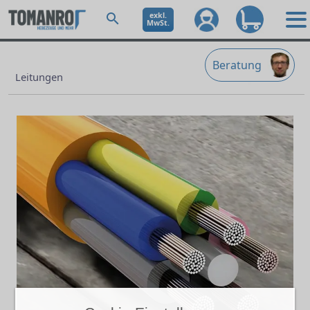
exkl.
MwSt.
Beratung
Leitungen
Ne