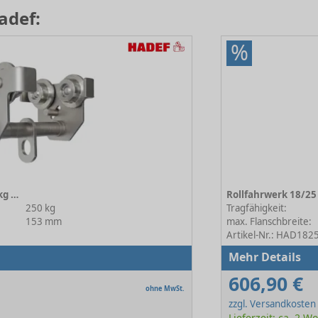
adef:
%
Rollfahrwerk 18/25 R VA 250kg 1N
250 kg
Tragfähigkeit:
153 mm
max. Flanschbreite:
Artikel-Nr.: HAD18
Mehr Details
606,90 €
ohne MwSt.
zzgl. Versandkosten
Lieferzeit: ca. 2 