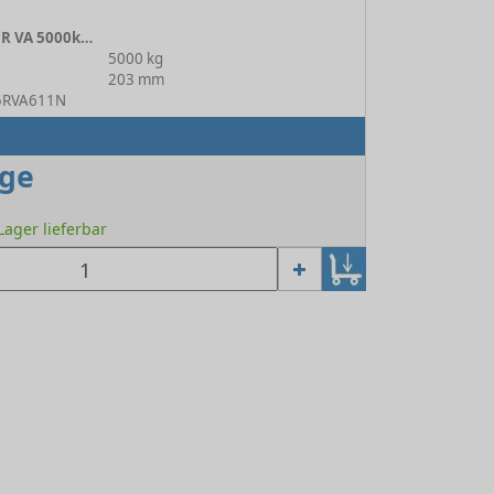
Rollfahrwerk 18/25 R VA 5000kg 1N
5000 kg
203 mm
25RVA611N
age
 Lager lieferbar