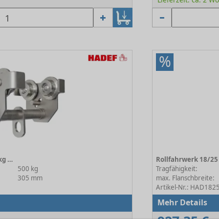
%
Rollfahrwerk 18/25 R VA 500kg 2N
500 kg
Tragfähigkeit:
305 mm
max. Flanschbreite:
Artikel-Nr.: HAD18
Mehr Details