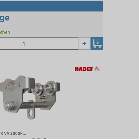
age
Wochen
Rollfahrwerk 18/25 R VA 3000kg 1N