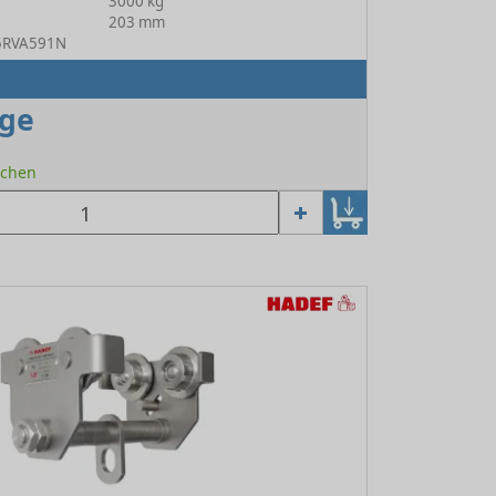
3000 kg
203 mm
25RVA591N
age
Wochen