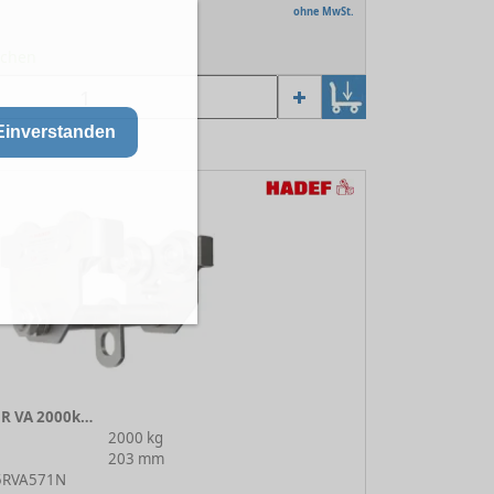
ohne MwSt.
Wochen
Einverstanden
Rollfahrwerk 18/25 R VA 2000kg 1N
2000 kg
203 mm
25RVA571N