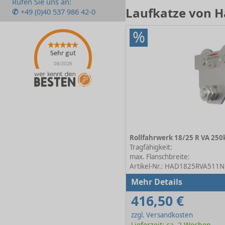
Rufen Sie uns an:
Laufkatze von H
✆
+49 (0)40 537 986 42-0
%
Sehr gut
08/2026
Tragfähigkeit:
max. Flanschbreite:
Artikel-Nr.: HAD1825RVA511N
Mehr Details
416,50 €
zzgl. Versandkosten
Lieferzeit: ca. 2 Wochen