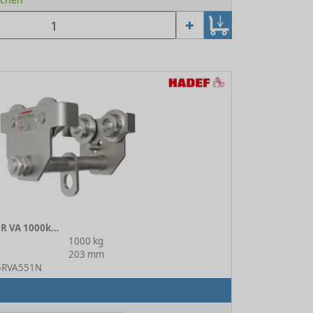
Rollfahrwerk 18/25 R VA 1000kg 1N
1000 kg
203 mm
25RVA551N