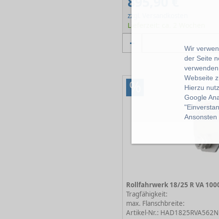
895,90 €
zzgl. Versandkosten
Lieferzeit: ca. 2 Wochen
Wir verwend
der Seite 
verwenden 
Webseite z
%
Hierzu nut
Google Ana
"Einverstan
Ansonsten k
Tragfähigkeit:
max. Flanschbreite:
Artikel-Nr.: HAD1825RVA562N