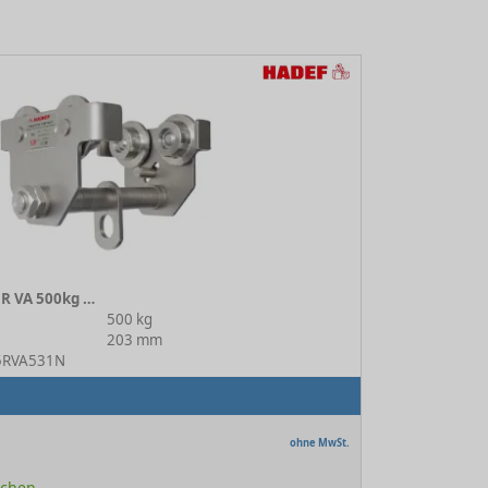
Rollfahrwerk 18/25 R VA 500kg 1N
500 kg
203 mm
25RVA531N
ohne MwSt.
Wochen