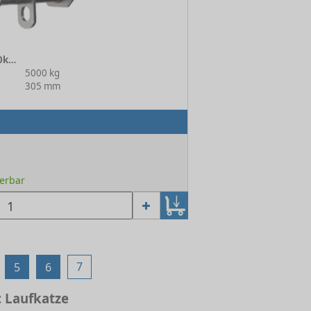
Rollfahrwerk 18/25 R VA 5000kg 2N
5000 kg
305 mm
ferbar
7
5
6
 Laufkatze