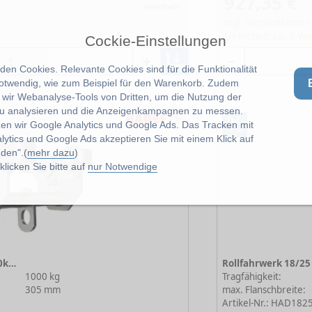
927,35 €
ohne MwSt.
zzgl. Versandkosten
Lieferzeit: ca. 2 
Cockie-Einstellungen
en Cookies. Relevante Cookies sind für die Funktionalität
notwendig, wie zum Beispiel für den Warenkorb. Zudem
wir Webanalyse-Tools von Dritten, um die Nutzung der
u analysieren und die Anzeigenkampagnen zu messen.
%
zen wir Google Analytics und Google Ads. Das Tracken mit
lytics und Google Ads akzeptieren Sie mit einem Klick auf
den".(
mehr dazu
)
licken Sie bitte auf
nur Notwendige
Rollfahrwerk 18/25 R VA 1000kg 2N
1000 kg
Tragfähigkeit:
305 mm
max. Flanschbreite:
Artikel-Nr.: HAD18