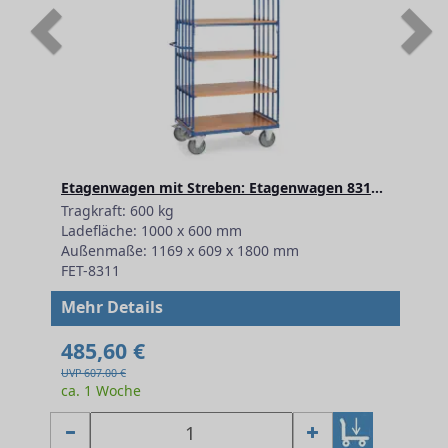
Previous
N
Etagenwagen mit Streben: Etagenwagen 8311 mit Streben
Tragkraft: 600 kg
Ladefläche: 1000 x 600 mm
Außenmaße: 1169 x 609 x 1800 mm
FET-8311
Mehr Details
485,60 €
UVP 607.00 €
ca. 1 Woche