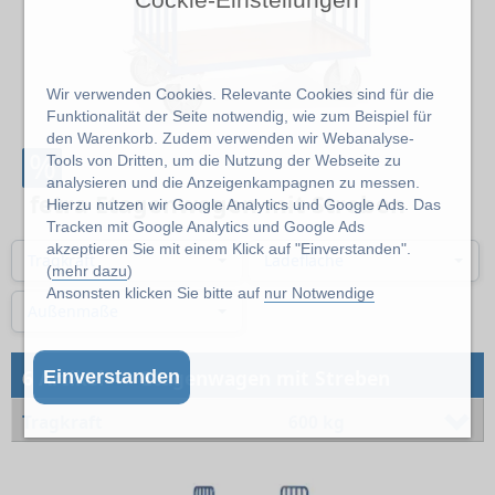
Cockie-Einstellungen
Wir verwenden Cookies. Relevante Cookies sind für die
Funktionalität der Seite notwendig, wie zum Beispiel für
den Warenkorb. Zudem verwenden wir Webanalyse-
%
Tools von Dritten, um die Nutzung der Webseite zu
analysieren und die Anzeigenkampagnen zu messen.
fetra Etagenwagen mit Streben
Hierzu nutzen wir Google Analytics und Google Ads. Das
Tracken mit Google Analytics und Google Ads
akzeptieren Sie mit einem Klick auf "Einverstanden".
Tragkraft
Ladefläche
(
mehr dazu
)
Ansonsten klicken Sie bitte auf
nur Notwendige
Außenmaße
→
6 Artikel
Etagenwagen mit Streben
Einverstanden
Tragkraft
600 kg