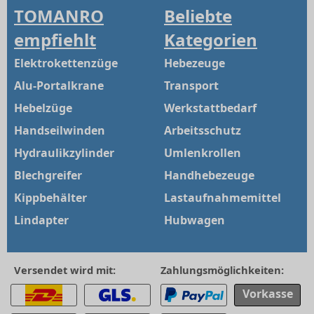
TOMANRO
Beliebte
empfiehlt
Kategorien
Elektrokettenzüge
Hebezeuge
Alu-Portalkrane
Transport
Hebelzüge
Werkstattbedarf
Handseilwinden
Arbeitsschutz
Hydraulikzylinder
Umlenkrollen
Blechgreifer
Handhebezeuge
Kippbehälter
Lastaufnahmemittel
Lindapter
Hubwagen
Versendet wird mit:
Zahlungsmöglichkeiten:
Vorkasse