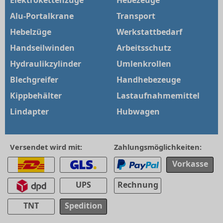
Elektrokettenzüge
Hebezeuge
Alu-Portalkrane
Transport
Hebelzüge
Werkstattbedarf
Handseilwinden
Arbeitsschutz
Hydraulikzylinder
Umlenkrollen
Blechgreifer
Handhebezeuge
Kippbehälter
Lastaufnahmemittel
Lindapter
Hubwagen
Versendet wird mit:
Zahlungsmöglichkeiten:
Vorkasse
UPS
Rechnung
TNT
Spedition