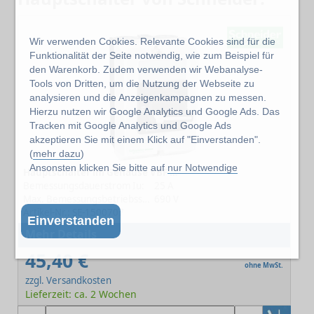
Wir verwenden Cookies. Relevante Cookies sind für die
Funktionalität der Seite notwendig, wie zum Beispiel für
den Warenkorb. Zudem verwenden wir Webanalyse-
Tools von Dritten, um die Nutzung der Webseite zu
analysieren und die Anzeigenkampagnen zu messen.
Hierzu nutzen wir Google Analytics und Google Ads. Das
Tracken mit Google Analytics und Google Ads
akzeptieren Sie mit einem Klick auf "Einverstanden".
(
mehr dazu
)
Ansonsten klicken Sie bitte auf
nur Notwendige
Hauptschalter im Gehäuse VBF VBF1GE
Bemessungsdauerstrom Iu:
25 A
Max. Bemessungsbetriebsspannung Ue bei AC:
690 V
Artikel-Nr.: SE-1500707
Einverstanden
Mehr Details
45,40 €
ohne MwSt.
zzgl. Versandkosten
Lieferzeit: ca. 2 Wochen