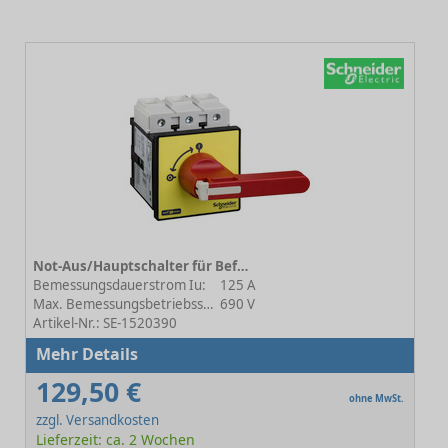
Not-Aus/Hauptschalter für Befestigung in der Schaltschrank-Tür VCF VCF5
Bemessungsdauerstrom Iu:
125 A
Max. Bemessungsbetriebsspannung Ue bei AC:
690 V
Artikel-Nr.: SE-1520390
Mehr Details
129,50 €
ohne MwSt.
zzgl. Versandkosten
Lieferzeit: ca. 2 Wochen