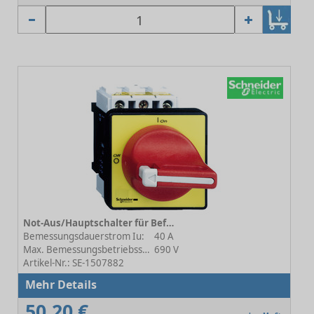
Not-Aus/Hauptschalter für Befestigung in der Schaltschrank-Tür VCF VCF2
Bemessungsdauerstrom Iu:
40 A
Max. Bemessungsbetriebsspannung Ue bei AC:
690 V
Artikel-Nr.: SE-1507882
Mehr Details
50,20 €