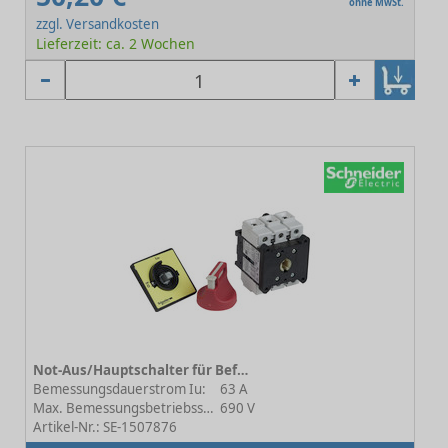
ohne MwSt.
zzgl. Versandkosten
Lieferzeit: ca. 2 Wochen
Not-Aus/Hauptschalter für Befestigung in der Schaltschrank-Tür VCF VCF3
Bemessungsdauerstrom Iu:
63 A
Max. Bemessungsbetriebsspannung Ue bei AC:
690 V
Artikel-Nr.: SE-1507876