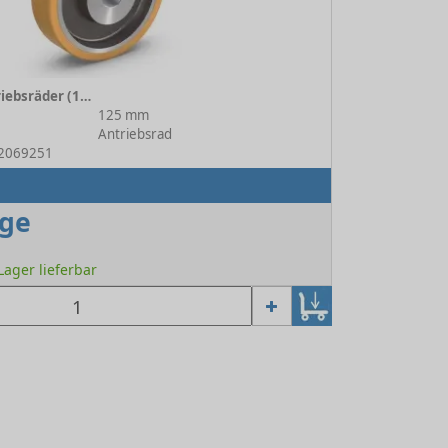
VULKOLLAN ® Antriebsräder (178 A) 178 A/125/050/2/25 H7
125 mm
Antriebsrad
52069251
age
 Lager lieferbar