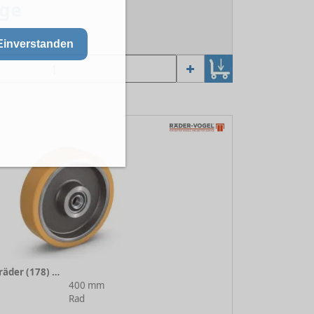
age
 Lager lieferbar
Einverstanden
VULKOLLAN® Laufräder (178) 178/400/100/5/50
400 mm
Rad