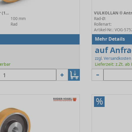
VULKOLLAN ® Antriebsräder (178 A) 178 A/100/050/2/25 H7
100 mm
Rad-Ø:
Rad
Rollenart:
Artikel-Nr.: VOG-57
Mehr Details
auf Anfr
zzgl. Versandkosten
ferbar
Lieferzeit: z.Zt. ab
%