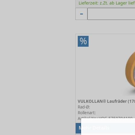
Lieferzeit: z.Zt. ab Lager lie
%
Rad-Ø:
Rollenart:
Artikel-Nr.: VOG-5750704100
Mehr Details