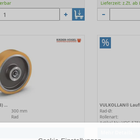
ferbar
Lieferzeit: z.Zt. ab
%
VULKOLLAN® Laufräder (178) 178/300/100/5/50
300 mm
Rad-Ø:
Rad
Rollenart:
Artikel-Nr.: VOG-57
Mehr Details