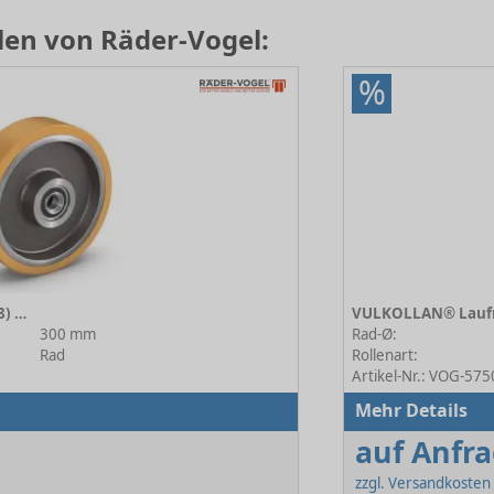
len von Räder-Vogel:
%
VULKOLLAN® Laufräder (178) 178/300/060/5/30
300 mm
Rad-Ø:
Rad
Rollenart:
Artikel-Nr.: VOG-57
Mehr Details
auf Anfr
zzgl. Versandkosten