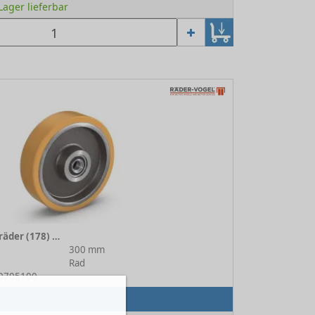
 Lager lieferbar
VULKOLLAN® Laufräder (178) 178/300/135/5/50
300 mm
Rad
50705100