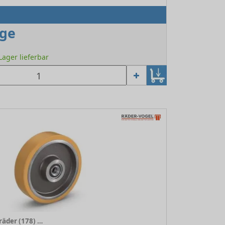
age
 Lager lieferbar
VULKOLLAN® Laufräder (178) 178/500/200/5/90