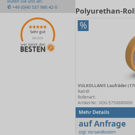
Rufen Sie uns an:
✆
+49 (0)40 537 986 42-0
Polyurethan-Rol
%
Sehr gut
08/2026
Rad-Ø:
Rollenart:
Artikel-Nr.: VOG-5750680000
Mehr Details
auf Anfrage
zzgl. Versandkosten