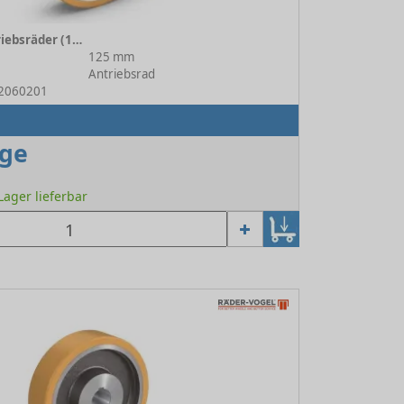
VULKOLLAN ® Antriebsräder (178 A) 178 A/125/040/2/20 H7
125 mm
Antriebsrad
52060201
age
 Lager lieferbar