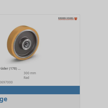
VULKOLLAN® Laufräder (178) 178/300/080/5/40
300 mm
Rad
50697000
age