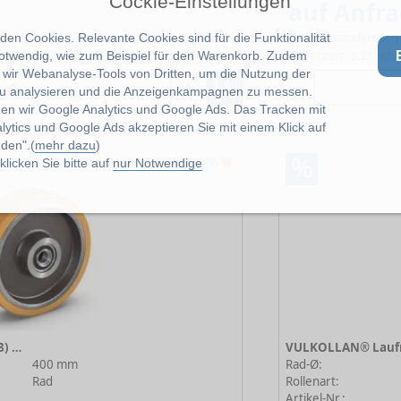
Cockie-Einstellungen
auf Anfr
zzgl. Versandkosten
en Cookies. Relevante Cookies sind für die Funktionalität
ferbar
Lieferzeit: z.Zt. ab
notwendig, wie zum Beispiel für den Warenkorb. Zudem
wir Webanalyse-Tools von Dritten, um die Nutzung der
u analysieren und die Anzeigenkampagnen zu messen.
zen wir Google Analytics und Google Ads. Das Tracken mit
lytics und Google Ads akzeptieren Sie mit einem Klick auf
den".(
mehr dazu
)
%
licken Sie bitte auf
nur Notwendige
VULKOLLAN® Laufräder (178) 178/400/075/5/45
400 mm
Rad-Ø:
Rad
Rollenart:
Artikel-Nr.: