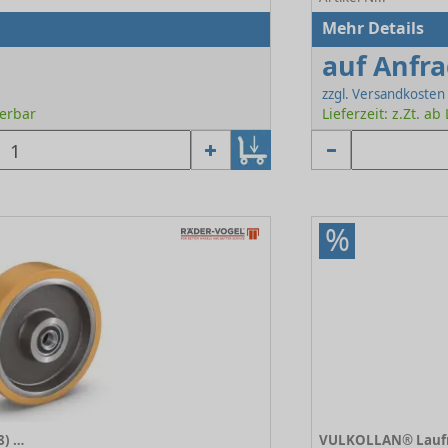
Mehr Details
auf Anfr
zzgl. Versandkosten
ferbar
Lieferzeit: z.Zt. ab
%
VULKOLLAN® Laufräder (178) 178/500/085/5/50