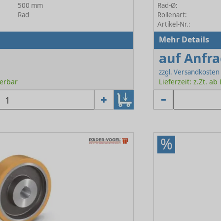
500 mm
Rad-Ø:
Rad
Rollenart:
Artikel-Nr.:
Mehr Details
auf Anfr
zzgl. Versandkosten
ferbar
Lieferzeit: z.Zt. ab
%