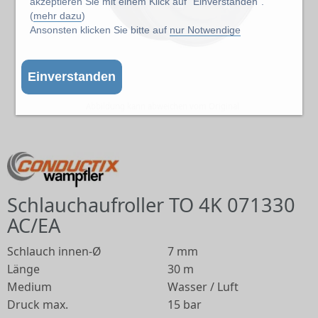
akzeptieren Sie mit einem Klick auf "Einverstanden".
(
mehr dazu
)
Ansonsten klicken Sie bitte auf
nur Notwendige
Einverstanden
Abbildung kann abweichen vom Original
Schlauchaufroller TO 4K 071330
AC/EA
Schlauch innen-Ø
7 mm
Länge
30 m
Medium
Wasser / Luft
Druck max.
15 bar