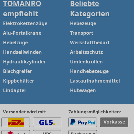
TOMANRO
Beliebte
empfiehlt
Kategorien
Elektrokettenzüge
Hebezeuge
Alu-Portalkrane
Transport
Hebelzüge
Werkstattbedarf
Handseilwinden
Arbeitsschutz
Hydraulikzylinder
Umlenkrollen
Blechgreifer
Handhebezeuge
Kippbehälter
Lastaufnahmemittel
Lindapter
Hubwagen
Versendet wird mit:
Zahlungsmöglichkeiten:
Vorkasse