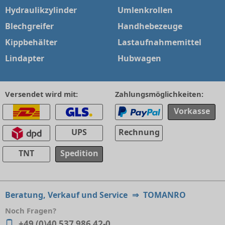
Hydraulikzylinder
Umlenkrollen
Blechgreifer
Handhebezeuge
Kippbehälter
Lastaufnahmemittel
Lindapter
Hubwagen
Versendet wird mit:
Zahlungsmöglichkeiten:
Vorkasse
UPS
Rechnung
TNT
Spedition
Beratung, Verkauf und Service
⇒
TOMANRO
Noch Fragen?
+49 (0)40 537 986 42-0