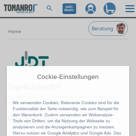
exkl.
MwSt.
Beratung
Home
Cockie-Einstellungen
Top-Marke JDT
Die Top-Marke JDT zeichnet sich durch eine vielzahl
Wir verwenden Cookies. Relevante Cookies sind für die
hochwertiger Produkte aus.
Funktionalität der Seite notwendig, wie zum Beispiel für
den Warenkorb. Zudem verwenden wir Webanalyse-
Produkte von JDT:
Tools von Dritten, um die Nutzung der Webseite zu
analysieren und die Anzeigenkampagnen zu messen.
Hierzu nutzen wir Google Analytics und Google Ads. Das