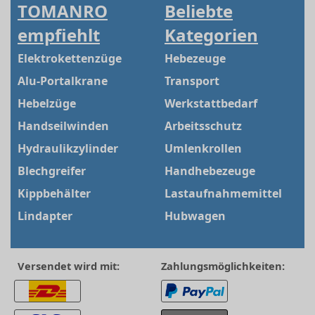
TOMANRO
Beliebte
empfiehlt
Kategorien
Elektrokettenzüge
Hebezeuge
Alu-Portalkrane
Transport
Hebelzüge
Werkstattbedarf
Handseilwinden
Arbeitsschutz
Hydraulikzylinder
Umlenkrollen
Blechgreifer
Handhebezeuge
Kippbehälter
Lastaufnahmemittel
Lindapter
Hubwagen
Versendet wird mit:
Zahlungsmöglichkeiten: