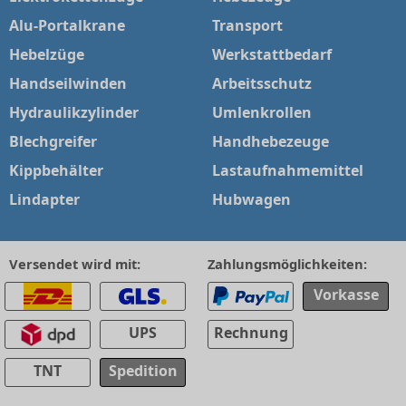
Alu-Portalkrane
Transport
Hebelzüge
Werkstattbedarf
Handseilwinden
Arbeitsschutz
Hydraulikzylinder
Umlenkrollen
Blechgreifer
Handhebezeuge
Kippbehälter
Lastaufnahmemittel
Lindapter
Hubwagen
Versendet wird mit:
Zahlungsmöglichkeiten:
Vorkasse
UPS
Rechnung
TNT
Spedition