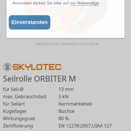
Ansonsten klicken Sie bitte auf
nur Notwendige
Einverstanden
Abbildung kann abweichen vom Original
Seilrolle ORBITER M
für Seil-Ø
13 mm
max. Gebrauchslast
5 kN
für Seilart
Kernmantelseil
Kugellager
Buchse
Wirkungsgrad
80 %
Zertifizierung
EN 12278:2007,UIAA 127