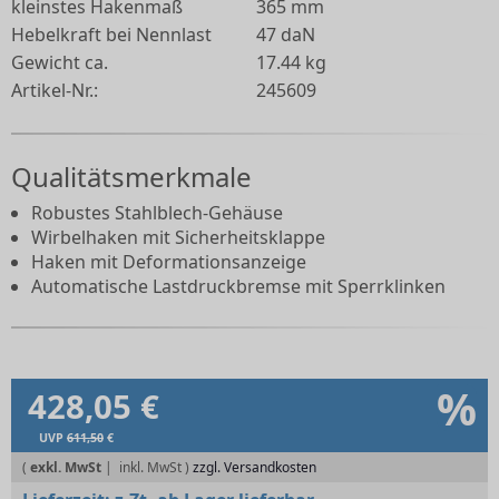
kleinstes Hakenmaß
365 mm
Hebelkraft bei Nennlast
47 daN
Gewicht ca.
17.44 kg
Artikel-Nr.:
245609
Qualitätsmerkmale
Robustes Stahlblech-Gehäuse
Wirbelhaken mit Sicherheitsklappe
Haken mit Deformationsanzeige
Automatische Lastdruckbremse mit Sperrklinken
%
428,05 €
UVP
611,50
€
(
exkl. MwSt
|
zzgl. Versandkosten