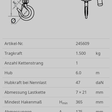
Artikel-Nr.
245609
Tragkraft
1.500
kg
Anzahl Kettenstrang
1
Hub
6.0
m
Hubkraft bei Nennlast
47
daN
Abmessung Lastkette
7 × 21
mm
Mindest Hakenmaß
H
365
mm
min
Abmessungen
A
175
mm