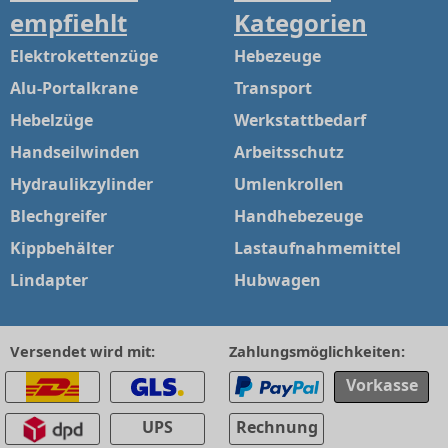
empfiehlt
Kategorien
Elektrokettenzüge
Hebezeuge
Alu-Portalkrane
Transport
Hebelzüge
Werkstattbedarf
Handseilwinden
Arbeitsschutz
Hydraulikzylinder
Umlenkrollen
Blechgreifer
Handhebezeuge
Kippbehälter
Lastaufnahmemittel
Lindapter
Hubwagen
Versendet wird mit:
Zahlungsmöglichkeiten:
Vorkasse
UPS
Rechnung