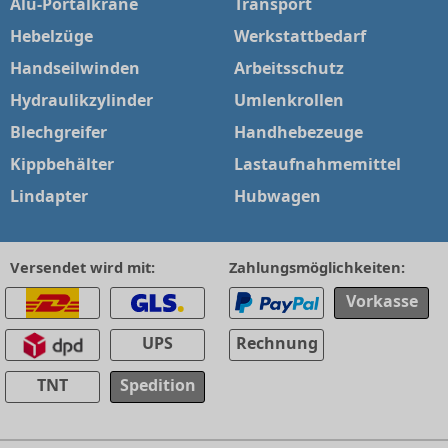
Alu-Portalkrane
Transport
Hebelzüge
Werkstattbedarf
Handseilwinden
Arbeitsschutz
Hydraulikzylinder
Umlenkrollen
Blechgreifer
Handhebezeuge
Kippbehälter
Lastaufnahmemittel
Lindapter
Hubwagen
Versendet wird mit:
Zahlungsmöglichkeiten:
Vorkasse
UPS
Rechnung
TNT
Spedition