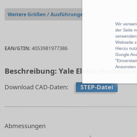
Weitere Größen / Ausführungen
Wir verwend
der Seite 
verwenden 
Webseite z
EAN/GTIN:
4053981977386
Hierzu nut
Google Ana
"Einverstan
Ansonsten k
Beschreibung: Yale Elektrokettenzu
Download CAD-Daten:
STEP-Datei
Abmessungen