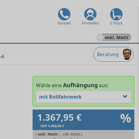
Kontakt
Anmelden
0 Stück
exkl. MwSt
Beratung
-A
Aufhängung
Wähle eine
aus:
mit Rollfahrwerk
%
1.367,95 €
UVP
1.753,78
€
(
exkl. MwSt
|