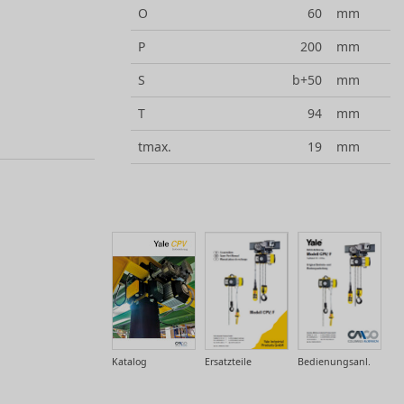
O
60
mm
P
200
mm
S
b+50
mm
T
94
mm
tmax.
19
mm
Katalog
Ersatzteile
Bedienungsanl.