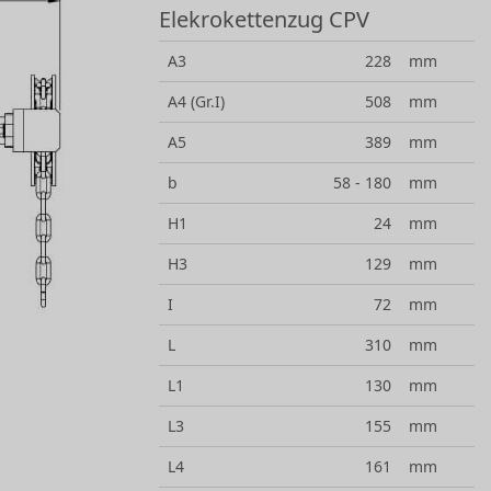
Elekrokettenzug CPV
A3
228
mm
A4 (Gr.I)
508
mm
A5
389
mm
b
58 - 180
mm
H1
24
mm
H3
129
mm
I
72
mm
L
310
mm
L1
130
mm
L3
155
mm
L4
161
mm