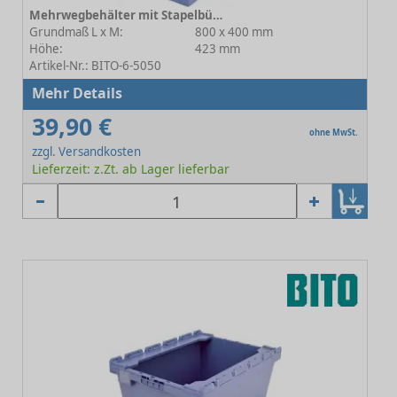
Mehrwegbehälter mit Stapelbügel MB-SB C0402-0024
Grundmaß L x M:
800 x 400 mm
Höhe:
423 mm
Artikel-Nr.: BITO-6-5050
Mehr Details
39,90 €
ohne MwSt.
zzgl. Versandkosten
Lieferzeit: z.Zt. ab Lager lieferbar