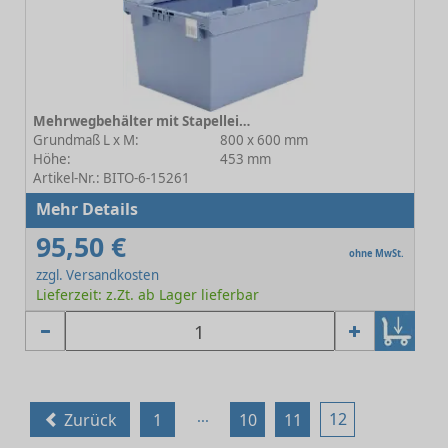
Mehrwegbehälter mit Stapelleiste MB-SL C0402-0034
Grundmaß L x M:
800 x 600 mm
Höhe:
453 mm
Artikel-Nr.: BITO-6-15261
Mehr Details
95,50 €
ohne MwSt.
zzgl. Versandkosten
Lieferzeit: z.Zt. ab Lager lieferbar
...
12
Zurück
1
10
11