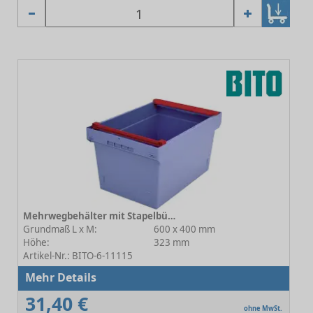
Mehrwegbehälter mit Stapelbügel MB-SB C0402-0028
Grundmaß L x M:
600 x 400 mm
Höhe:
323 mm
Artikel-Nr.: BITO-6-11115
Mehr Details
31,40 €
ohne MwSt.