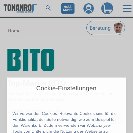
exkl.
MwSt.
Beratung
Home
Top-Marke BITO
Cockie-Einstellungen
Die Top-Marke BITO zeichnet sich durch eine vielzahl
hochwertiger Produkte aus.
Weitere Produkte von BITO
Wir verwenden Cookies. Relevante Cookies sind für die
Regale
Transportkisten, Lagerbehälter
Funktionalität der Seite notwendig, wie zum Beispiel für
den Warenkorb. Zudem verwenden wir Webanalyse-
Tools von Dritten, um die Nutzung der Webseite zu