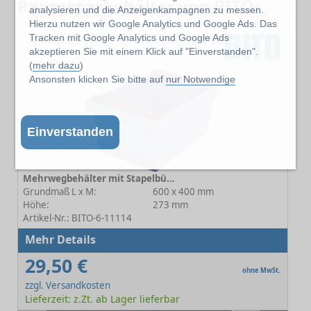
Raumsparbehälter von BITO:
analysieren und die Anzeigenkampagnen zu messen.
Hierzu nutzen wir Google Analytics und Google Ads. Das
Tracken mit Google Analytics und Google Ads
akzeptieren Sie mit einem Klick auf "Einverstanden".
(
mehr dazu
)
Ansonsten klicken Sie bitte auf
nur Notwendige
Einverstanden
Mehrwegbehälter mit Stapelbügel MB-SB C0402-0027
Grundmaß L x M:
600 x 400 mm
Höhe:
273 mm
Artikel-Nr.: BITO-6-11114
Mehr Details
29,50 €
ohne MwSt.
zzgl. Versandkosten
Lieferzeit: z.Zt. ab Lager lieferbar