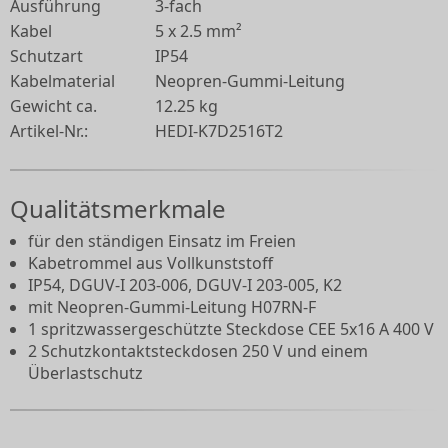
Ausführung
3-fach
Kabel
5 x 2.5 mm²
Schutzart
IP54
Kabelmaterial
Neopren-Gummi-Leitung
Gewicht ca.
12.25 kg
Artikel-Nr.:
HEDI-K7D2516T2
Qualitätsmerkmale
für den ständigen Einsatz im Freien
Kabetrommel aus Vollkunststoff
IP54, DGUV-I 203-006, DGUV-I 203-005, K2
mit Neopren-Gummi-Leitung H07RN-F
1 spritzwassergeschützte Steckdose CEE 5x16 A 400 V
2 Schutzkontaktsteckdosen 250 V und einem
Überlastschutz