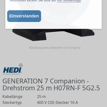
Ansonsten klicken Sie bitte auf
nur Notwendige
Einverstanden
Abbildung kann abweichen vom Original
GENERATION 7 Companion -
Drehstrom 25 m H07RN-F 5G2.5
Kabellänge
25 m
Steckertyp
400 V CEE-Stecker 16 A