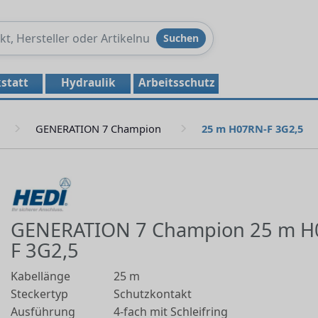
Produkte
Suchen
durchsuchen
statt
Hydraulik
Arbeitsschutz
GENERATION 7 Champion
25 m H07RN-F 3G2,5
GENERATION 7 Champion 25 m H
F 3G2,5
Kabellänge
25 m
Steckertyp
Schutzkontakt
Ausführung
4-fach mit Schleifring