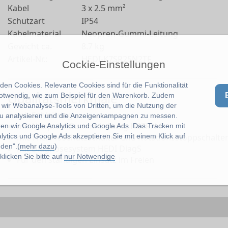
Kabel
3 x 2.5 mm²
Schutzart
IP54
Kabelmaterial
Neopren-Gummi-Leitung
Gewicht ca.
8.7 kg
Artikel-Nr.:
HEDI-K7SR25N2TF
Cockie-Einstellungen
en Cookies. Relevante Cookies sind für die Funktionalität
Qualitätsmerkmale
notwendig, wie zum Beispiel für den Warenkorb. Zudem
wir Webanalyse-Tools von Dritten, um die Nutzung der
mit Schleifring
u analysieren und die Anzeigenkampagnen zu messen.
mit Neopren-Gummi-Leitung H07RN-F
zen wir Google Analytics und Google Ads. Das Tracken mit
mit Thermoschutzschalter und Rotationsstoppschalte
lytics und Google Ads akzeptieren Sie mit einem Klick auf
den".(
mehr dazu
)
Mit Diagnosesystem HEDI DiagS
licken Sie bitte auf
nur Notwendige
Für den ständigen Einsatz im Freien