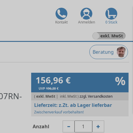
Kontakt
Anmelden
0 Stück
exkl. MwSt
Beratung
%
156,96 €
UVP
196,20
€
07RN-
(
exkl. MwSt
|
zzgl. Versandkosten
Lieferzeit:
z.Zt. ab Lager lieferbar
Zwischenverkauf vorbehalten!
Anzahl