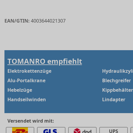
EAN/GTIN:
4003644021307
TOMANRO empfiehlt
Elektrokettenzüge
Hydraulikzyl
Alu-Portalkrane
Blechgreifer
Hebelzüge
Kippbehälter
Handseilwinden
Lindapter
Versendet wird mit:
UPS