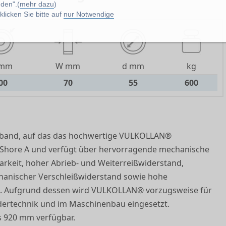
den".(
mehr dazu
)
licken Sie bitte auf
nur Notwendige
 mm
W mm
d mm
kg
00
70
55
600
hlband, auf das das hochwertige VULKOLLAN®
3 Shore A und verfügt über hervorragende mechanische
rkeit, hoher Abrieb- und Weiterreißwiderstand,
chanischer Verschleißwiderstand sowie hohe
st. Aufgrund dessen wird VULKOLLAN® vorzugsweise für
rdertechnik und im Maschinenbau eingesetzt.
s 920 mm verfügbar.