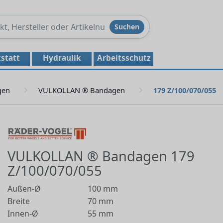
Produkte
Suchen
durchsuchen
statt
Hydraulik
Arbeitsschutz
gen
VULKOLLAN ® Bandagen
179 Z/100/070/055
VULKOLLAN ® Bandagen 179
Z/100/070/055
Außen-Ø
100 mm
Breite
70 mm
Innen-Ø
55 mm