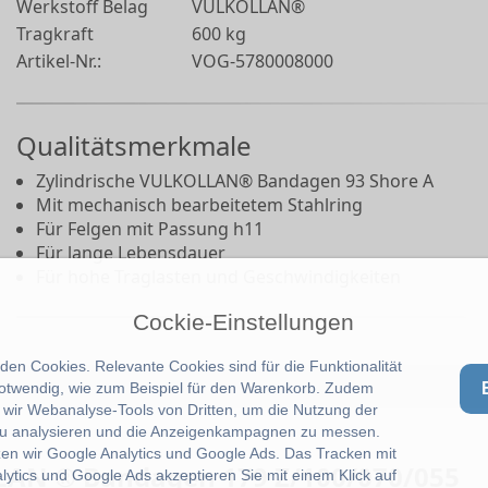
Werkstoff Belag
VULKOLLAN®
Tragkraft
600 kg
Artikel-Nr.:
VOG-5780008000
Qualitätsmerkmale
Zylindrische VULKOLLAN® Bandagen 93 Shore A
Mit mechanisch bearbeitetem Stahlring
Für Felgen mit Passung h11
Für lange Lebensdauer
Für hohe Traglasten und Geschwindigkeiten
Cockie-Einstellungen
en Cookies. Relevante Cookies sind für die Funktionalität
notwendig, wie zum Beispiel für den Warenkorb. Zudem
wir Webanalyse-Tools von Dritten, um die Nutzung der
u analysieren und die Anzeigenkampagnen zu messen.
zen wir Google Analytics und Google Ads. Das Tracken mit
LAN ® Bandagen 179 Z/100/070/055
lytics und Google Ads akzeptieren Sie mit einem Klick auf