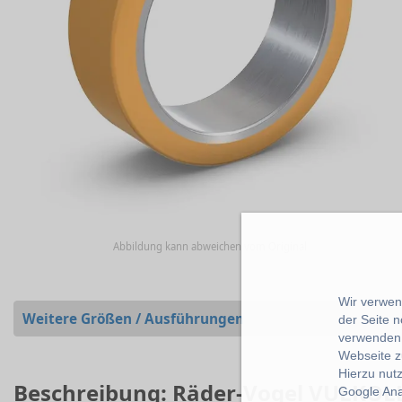
Abbildung kann abweichen vom Original
Wir verwend
Weitere Größen / Ausführungen
der Seite 
verwenden 
Webseite z
Hierzu nut
Beschreibung: Räder-Vogel VULKOL
Google Ana