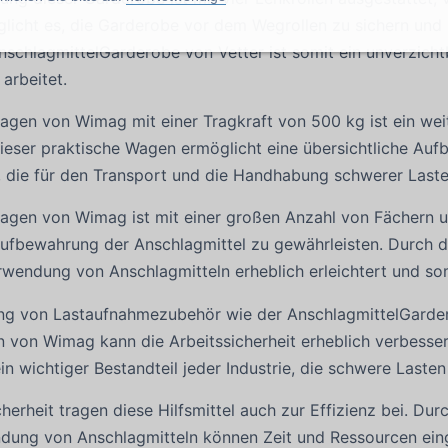
licht es, die Garderobe vor dem Wegrollen zu sichern und 
nschlagmittelGarderobe von Vetter ist somit ein unverzichtba
arbeitet.
gen von Wimag mit einer Tragkraft von 500 kg ist ein weit
ieser praktische Wagen ermöglicht eine übersichtliche A
, die für den Transport und die Handhabung schwerer Last
agen von Wimag ist mit einer großen Anzahl von Fächern 
 Aufbewahrung der Anschlagmittel zu gewährleisten. Durch
endung von Anschlagmitteln erheblich erleichtert und somi
ng von Lastaufnahmezubehör wie der AnschlagmittelGarde
 von Wimag kann die Arbeitssicherheit erheblich verbess
ein wichtiger Bestandteil jeder Industrie, die schwere Laste
herheit tragen diese Hilfsmittel auch zur Effizienz bei. Du
dung von Anschlagmitteln können Zeit und Ressourcen ein