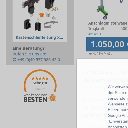
Anschlagmittelwage
Tragkraft
500
Artikel: 1
Kastenschleifleitung XLine
1.050,00 
Eine Beratung?
Rufen Sie uns an:
exkl. 19% MwSt.
✆
+49 (0)40 537 986 42-0
Lastaufnahmezubehör 
die AnschlagmittelG
Sehr gut
Wir verwend
von Vetter ist ein B
08/2026
der Seite 
verwenden 
Der Querbalken diese
Webseite z
werden. Sowohl die 
Hierzu nut
geliefert. Die Haken
Google Ana
"Einverstan
Die fahrbare Ausführ
Ansonsten k