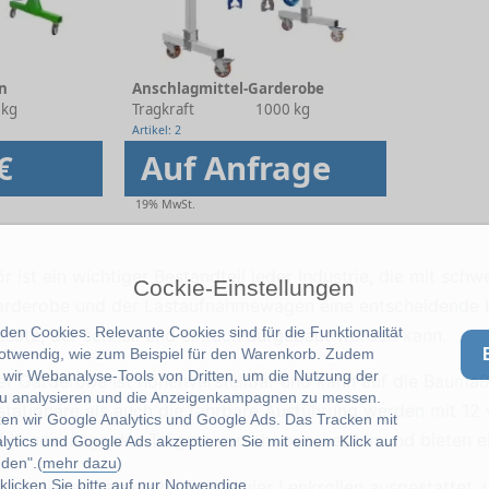
n
Anschlagmittel-Garderobe
 kg
Tragkraft
1000 kg
Artikel: 2
€
Auf Anfrage
19% MwSt.
ist ein wichtiger Bestandteil jeder Industrie, die mit schwe
Cockie-Einstellungen
arderobe und der Lastaufnahmewagen eine entscheidende R
en Cookies. Relevante Cookies sind für die Funktionalität
ausatz, der schnell und einfach aufgebaut werden kann.
notwendig, wie zum Beispiel für den Warenkorb. Zudem
wir Webanalyse-Tools von Dritten, um die Nutzung der
r Garderobe ist höhenverstellbar und kann auf die Baumaße
u analysieren und die Anzeigenkampagnen zu messen.
stationäre als auch die fahrbare Ausführung werden mit 1
zen wir Google Analytics und Google Ads. Das Tracken mit
 können längs des Trägers verschoben werden und bieten ei
lytics und Google Ads akzeptieren Sie mit einem Klick auf
den".(
mehr dazu
)
ung dieser Garderobe ist mit vier Lenkrollen ausgestattet,
licken Sie bitte auf
nur Notwendige