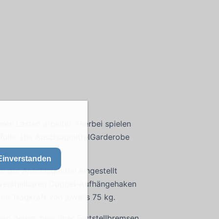
ren Lasten arbeitet. Hierbei spielen
olle. Die AnschlagmittelGarderobe
Einverstanden
 der Anschlagmittel eingestellt
2 verstellbaren Doppel-Aufhängehaken
ne Tragkraft von jeweils 75 kg.
 von denen zwei über Feststellbremsen