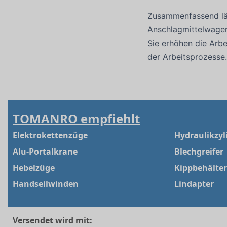
Zusammenfassend läs
Anschlagmittelwagen 
Sie erhöhen die Arbe
der Arbeitsprozesse
TOMANRO empfiehlt
Elektrokettenzüge
Hydraulikzyl
Alu-Portalkrane
Blechgreifer
Hebelzüge
Kippbehälter
Handseilwinden
Lindapter
Versendet wird mit: