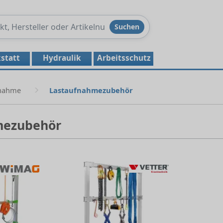
Produkte
Suchen
durchsuchen
statt
Hydraulik
Arbeitsschutz
fnahme
Lastaufnahmezubehör
mezubehör